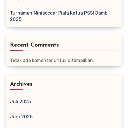
Turnamen Minisoccer Piala Ketua PSSI Jambi
2025
Recent Comments
Tidak ada komentar untuk ditampilkan.
Archives
Juli 2025
Juni 2025