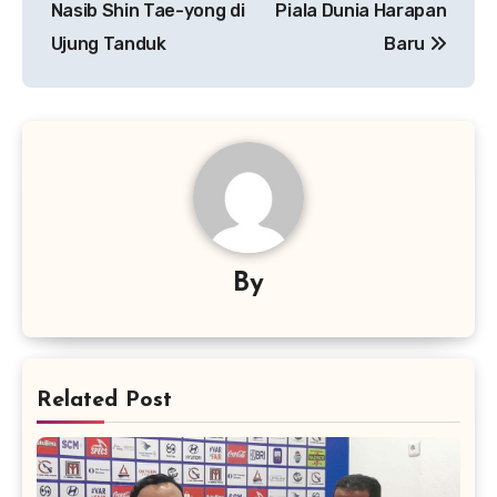
Nasib Shin Tae-yong di
Piala Dunia Harapan
Ujung Tanduk
Baru
By
Related Post