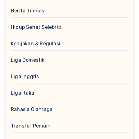
Berita Timnas
Hidup Sehat Selebriti
Kebijakan & Regulasi
Liga Domestik
Liga Inggris
Liga Italia
Rahasia Olahraga
Transfer Pemain