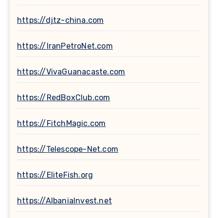
https://djtz-china.com
https://IranPetroNet.com
https://VivaGuanacaste.com
https://RedBoxClub.com
https://FitchMagic.com
https://Telescope-Net.com
https://EliteFish.org
https://AlbaniaInvest.net