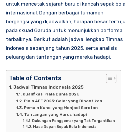
untuk mencetak sejarah baru di kancah sepak bola
internasional. Dengan berbagai turnamen
bergengsi yang dijadwalkan, harapan besar tertuju
pada skuad Garuda untuk menunjukkan performa
terbaiknya. Berikut adalah jadwal lengkap Timnas
Indonesia sepanjang tahun 2025, serta analisis
peluang dan tantangan yang mereka hadapi.
Table of Contents
Jadwal Timnas Indonesia 2025
Kualifikasi Piala Dunia 2026
Piala AFF 2025: Gelar yang Dinantikan
Pemain Kunci yang Menjadi Sorotan
Tantangan yang Harus hadapi
Dukungan Penggemar yang Tak Tergantikan
Masa Depan Sepak Bola Indonesia