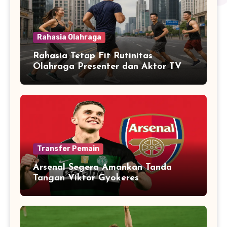
Rahasia Olahraga
Rahasia Tetap Fit Rutinitas
Olahraga Presenter dan Aktor TV
Transfer Pemain
Arsenal Segera Amankan Tanda
Tangan Viktor Gyokeres