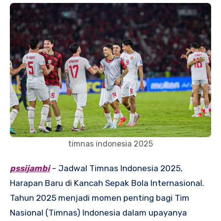
timnas indonesia 2025
pssijambi
– Jadwal Timnas Indonesia 2025,
Harapan Baru di Kancah Sepak Bola Internasional.
Tahun 2025 menjadi momen penting bagi Tim
Nasional (Timnas) Indonesia dalam upayanya