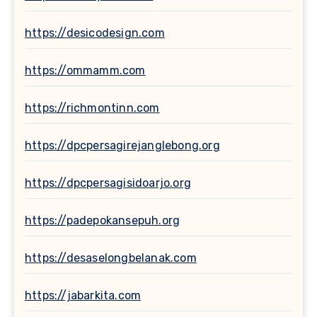
https://desicodesign.com
https://ommamm.com
https://richmontinn.com
https://dpcpersagirejanglebong.org
https://dpcpersagisidoarjo.org
https://padepokansepuh.org
https://desaselongbelanak.com
https://jabarkita.com