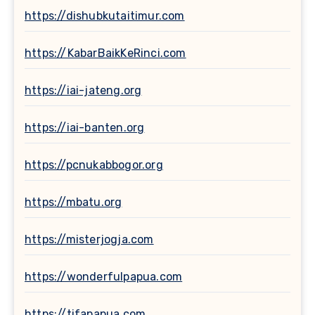
https://dishubkutaitimur.com
https://KabarBaikKeRinci.com
https://iai-jateng.org
https://iai-banten.org
https://pcnukabbogor.org
https://mbatu.org
https://misterjogja.com
https://wonderfulpapua.com
https://tifapapua.com