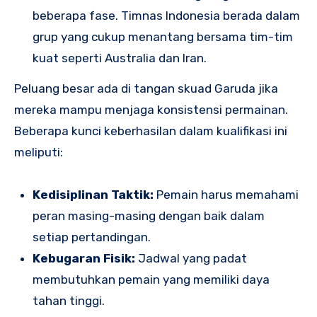
beberapa fase. Timnas Indonesia berada dalam
grup yang cukup menantang bersama tim-tim
kuat seperti Australia dan Iran.
Peluang besar ada di tangan skuad Garuda jika
mereka mampu menjaga konsistensi permainan.
Beberapa kunci keberhasilan dalam kualifikasi ini
meliputi:
Kedisiplinan Taktik:
Pemain harus memahami
peran masing-masing dengan baik dalam
setiap pertandingan.
Kebugaran Fisik:
Jadwal yang padat
membutuhkan pemain yang memiliki daya
tahan tinggi.