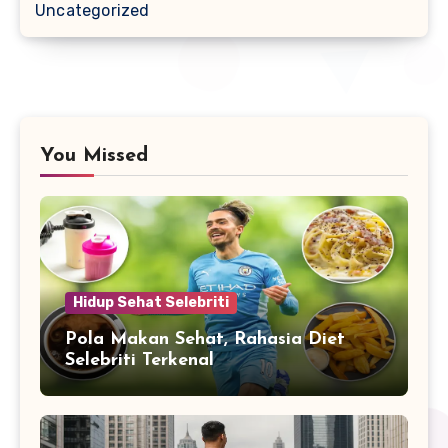
Uncategorized
You Missed
Hidup Sehat Selebriti
Pola Makan Sehat, Rahasia Diet
Selebriti Terkenal