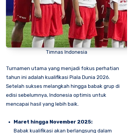
Timnas Indonesia
Turnamen utama yang menjadi fokus perhatian
tahun ini adalah kualifikasi Piala Dunia 2026.
Setelah sukses melangkah hingga babak grup di
edisi sebelumnya, Indonesia optimis untuk
mencapai hasil yang lebih baik.
Maret hingga November 2025:
Babak kualifikasi akan berlangsung dalam