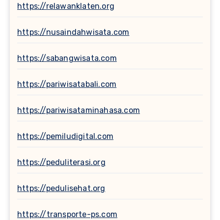
https://relawanklaten.org
https://nusaindahwisata.com
https://sabangwisata.com
https://pariwisatabali.com
https://pariwisataminahasa.com
https://pemiludigital.com
https://peduliterasi.org
https://pedulisehat.org
https://transporte-ps.com