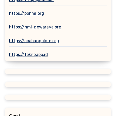
https://pbhmi.org
https://hmi-gowaraya.org
https://acabangalore.org
https://teknoapp.id