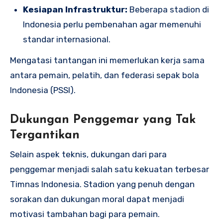
Kesiapan Infrastruktur:
Beberapa stadion di
Indonesia perlu pembenahan agar memenuhi
standar internasional.
Mengatasi tantangan ini memerlukan kerja sama
antara pemain, pelatih, dan federasi sepak bola
Indonesia (PSSI).
Dukungan Penggemar yang Tak
Tergantikan
Selain aspek teknis, dukungan dari para
penggemar menjadi salah satu kekuatan terbesar
Timnas Indonesia. Stadion yang penuh dengan
sorakan dan dukungan moral dapat menjadi
motivasi tambahan bagi para pemain.