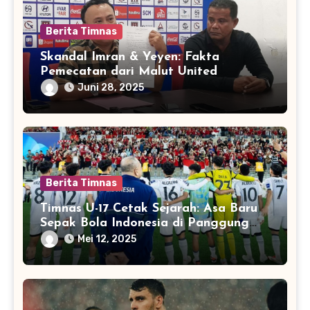
Berita Timnas
Skandal Imran & Yeyen: Fakta
Pemecatan dari Malut United
Juni 28, 2025
Berita Timnas
Timnas U-17 Cetak Sejarah: Asa Baru
Sepak Bola Indonesia di Panggung
Dunia
Mei 12, 2025