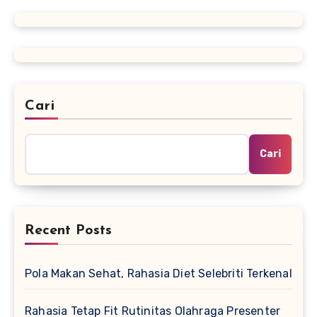
Cari
Cari
Recent Posts
Pola Makan Sehat, Rahasia Diet Selebriti Terkenal
Rahasia Tetap Fit Rutinitas Olahraga Presenter