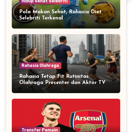
Hidup Sehat Selebriti
Pola Makan Sehat, Rahasia Diet
Selebriti Terkenal
Rahasia Olahraga
Rahasia Tetap Fit Rutinitas
Olahraga Presenter dan Aktor TV
Transfer Pemain