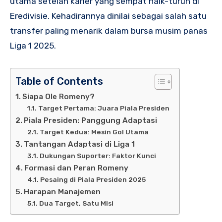
utama setelah karier yang sempat naik-turun di
Eredivisie. Kehadirannya dinilai sebagai salah satu
transfer paling menarik dalam bursa musim panas
Liga 1 2025.
Table of Contents
Siapa Ole Romeny?
Target Pertama: Juara Piala Presiden
Piala Presiden: Panggung Adaptasi
Target Kedua: Mesin Gol Utama
Tantangan Adaptasi di Liga 1
Dukungan Suporter: Faktor Kunci
Formasi dan Peran Romeny
Pesaing di Piala Presiden 2025
Harapan Manajemen
Dua Target, Satu Misi