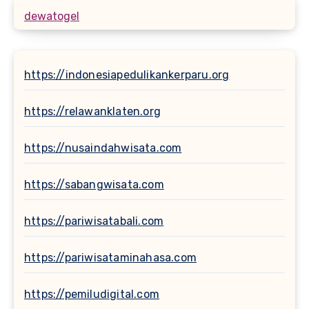
dewatogel
https://indonesiapedulikankerparu.org
https://relawanklaten.org
https://nusaindahwisata.com
https://sabangwisata.com
https://pariwisatabali.com
https://pariwisataminahasa.com
https://pemiludigital.com