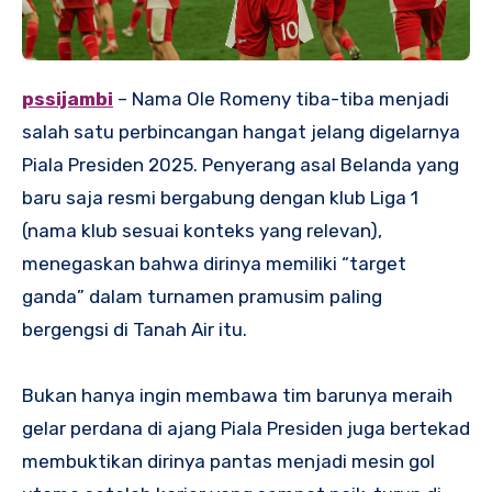
pssijambi
– Nama Ole Romeny tiba-tiba menjadi
salah satu perbincangan hangat jelang digelarnya
Piala Presiden 2025. Penyerang asal Belanda yang
baru saja resmi bergabung dengan klub Liga 1
(nama klub sesuai konteks yang relevan),
menegaskan bahwa dirinya memiliki “target
ganda” dalam turnamen pramusim paling
bergengsi di Tanah Air itu.
Bukan hanya ingin membawa tim barunya meraih
gelar perdana di ajang Piala Presiden juga bertekad
membuktikan dirinya pantas menjadi mesin gol