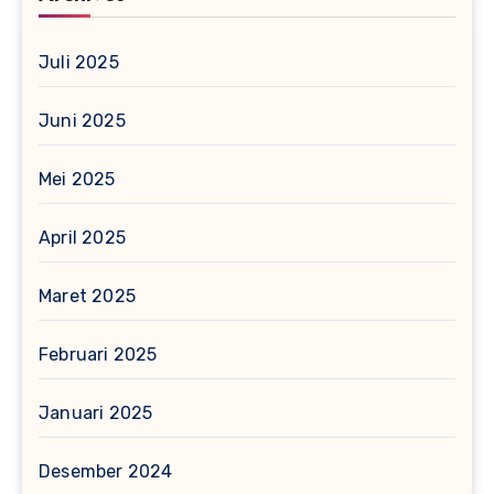
Juli 2025
Juni 2025
Mei 2025
April 2025
Maret 2025
Februari 2025
Januari 2025
Desember 2024