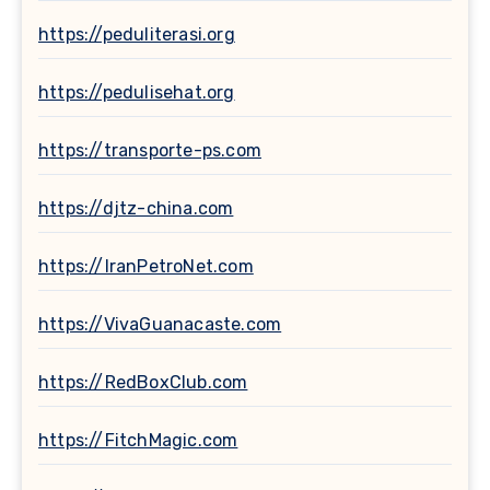
https://peduliterasi.org
https://pedulisehat.org
https://transporte-ps.com
https://djtz-china.com
https://IranPetroNet.com
https://VivaGuanacaste.com
https://RedBoxClub.com
https://FitchMagic.com