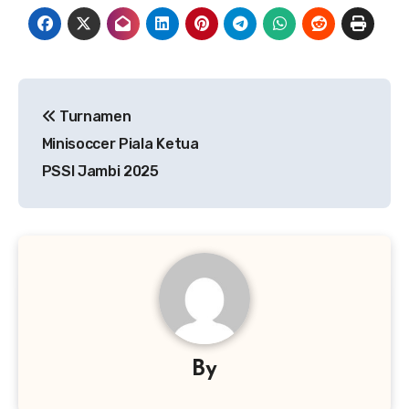
Navigasi
Turnamen
pos
Minisoccer Piala Ketua
PSSI Jambi 2025
By