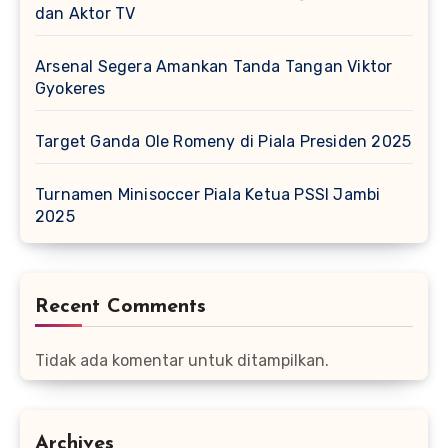
dan Aktor TV
Arsenal Segera Amankan Tanda Tangan Viktor
Gyokeres
Target Ganda Ole Romeny di Piala Presiden 2025
Turnamen Minisoccer Piala Ketua PSSI Jambi
2025
Recent Comments
Tidak ada komentar untuk ditampilkan.
Archives