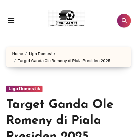
Lewati
ke
konten
Home
Liga Domestik
Target Ganda Ole Romeny di Piala Presiden 2025
Liga Domestik
Target Ganda Ole
Romeny di Piala
Presiden 2025