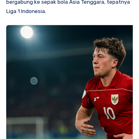
bergabung ke sepak bola Asia Tenggara, tepatnya
Liga 1 Indonesia.