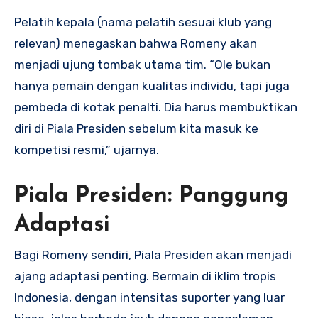
Pelatih kepala (nama pelatih sesuai klub yang
relevan) menegaskan bahwa Romeny akan
menjadi ujung tombak utama tim. “Ole bukan
hanya pemain dengan kualitas individu, tapi juga
pembeda di kotak penalti. Dia harus membuktikan
diri di Piala Presiden sebelum kita masuk ke
kompetisi resmi,” ujarnya.
Piala Presiden: Panggung
Adaptasi
Bagi Romeny sendiri, Piala Presiden akan menjadi
ajang adaptasi penting. Bermain di iklim tropis
Indonesia, dengan intensitas suporter yang luar