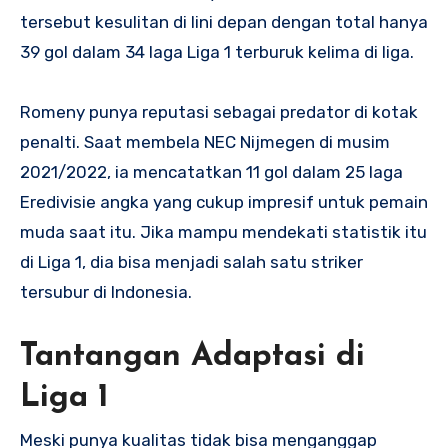
tersebut kesulitan di lini depan dengan total hanya
39 gol dalam 34 laga Liga 1 terburuk kelima di liga.
Romeny punya reputasi sebagai predator di kotak
penalti. Saat membela NEC Nijmegen di musim
2021/2022, ia mencatatkan 11 gol dalam 25 laga
Eredivisie angka yang cukup impresif untuk pemain
muda saat itu. Jika mampu mendekati statistik itu
di Liga 1, dia bisa menjadi salah satu striker
tersubur di Indonesia.
Tantangan Adaptasi di
Liga 1
Meski punya kualitas tidak bisa menganggap