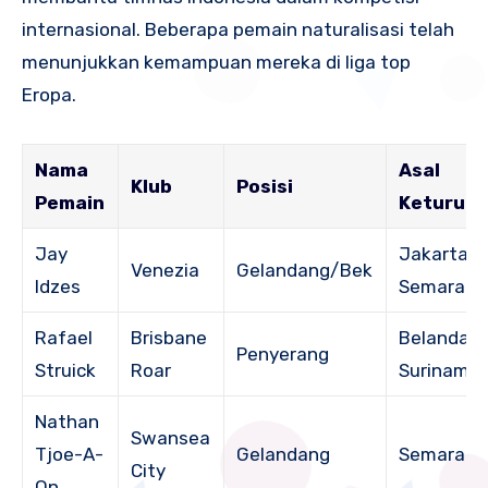
internasional. Beberapa pemain naturalisasi telah
menunjukkan kemampuan mereka di liga top
Eropa.
Nama
Asal
Klub
Posisi
Pemain
Keturun
Jay
Jakarta &
Venezia
Gelandang/Bek
Idzes
Semarang
Rafael
Brisbane
Belanda-
Penyerang
Struick
Roar
Suriname
Nathan
Swansea
Tjoe-A-
Gelandang
Semarang
City
On