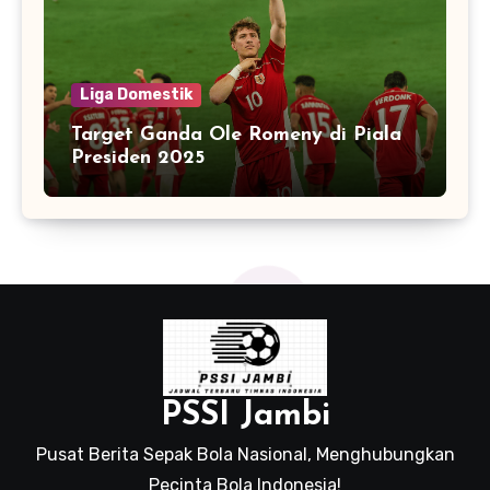
Liga Domestik
Target Ganda Ole Romeny di Piala
Presiden 2025
PSSI Jambi
Pusat Berita Sepak Bola Nasional, Menghubungkan
Pecinta Bola Indonesia!