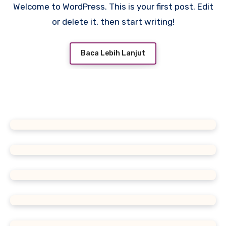
Welcome to WordPress. This is your first post. Edit
or delete it, then start writing!
Baca Lebih Lanjut