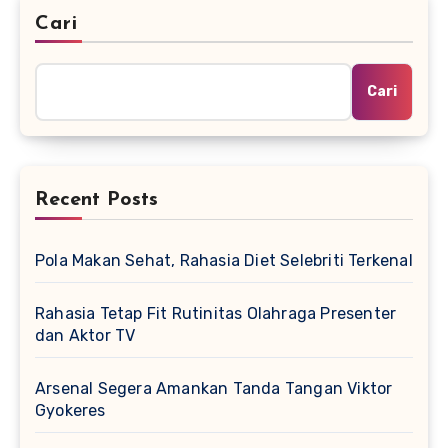
Cari
Cari
Recent Posts
Pola Makan Sehat, Rahasia Diet Selebriti Terkenal
Rahasia Tetap Fit Rutinitas Olahraga Presenter
dan Aktor TV
Arsenal Segera Amankan Tanda Tangan Viktor
Gyokeres