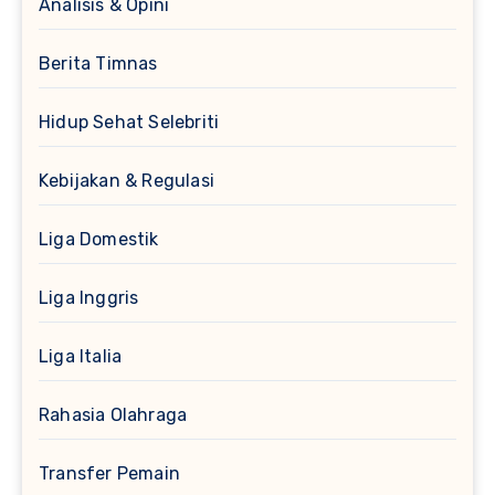
Analisis & Opini
Berita Timnas
Hidup Sehat Selebriti
Kebijakan & Regulasi
Liga Domestik
Liga Inggris
Liga Italia
Rahasia Olahraga
Transfer Pemain