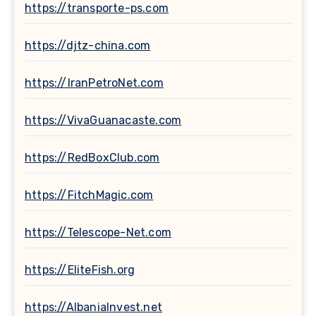
https://transporte-ps.com
https://djtz-china.com
https://IranPetroNet.com
https://VivaGuanacaste.com
https://RedBoxClub.com
https://FitchMagic.com
https://Telescope-Net.com
https://EliteFish.org
https://AlbaniaInvest.net