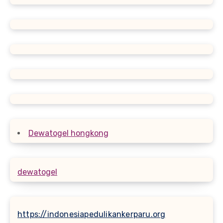
Dewatogel hongkong
dewatogel
https://indonesiapedulikankerparu.org