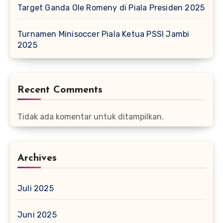
Target Ganda Ole Romeny di Piala Presiden 2025
Turnamen Minisoccer Piala Ketua PSSI Jambi
2025
Recent Comments
Tidak ada komentar untuk ditampilkan.
Archives
Juli 2025
Juni 2025