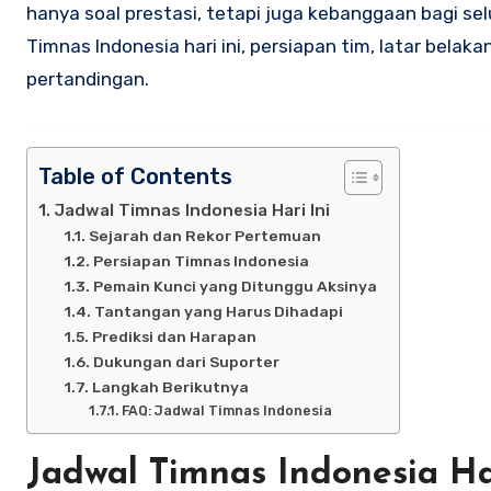
hanya soal prestasi, tetapi juga kebanggaan bagi selu
Timnas Indonesia hari ini, persiapan tim, latar bela
pertandingan.
Table of Contents
Jadwal Timnas Indonesia Hari Ini
Sejarah dan Rekor Pertemuan
Persiapan Timnas Indonesia
Pemain Kunci yang Ditunggu Aksinya
Tantangan yang Harus Dihadapi
Prediksi dan Harapan
Dukungan dari Suporter
Langkah Berikutnya
FAQ: Jadwal Timnas Indonesia
Jadwal Timnas Indonesia Har