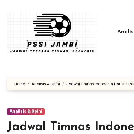
Lewati
ke
konten
Analis
Home
Analisis & Opini
Jadwal Timnas Indonesia Hari Ini: 
Analisis & Opini
Jadwal Timnas Indones