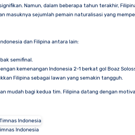
gnifikan. Namun, dalam beberapa tahun terakhir, Filipin
an masuknya sejumlah pemain naturalisasi yang mempe
onesia dan Filipina antara lain:
bak semifinal.
dengan kemenangan Indonesia 2-1 berkat gol Boaz Solos
kan Filipina sebagai lawan yang semakin tangguh.
akan mudah bagi kedua tim. Filipina datang dengan motiva
imnas Indonesia