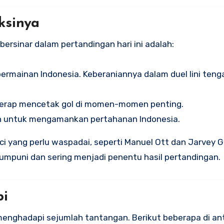
ksinya
rsinar dalam pertandingan hari ini adalah:
permainan Indonesia. Keberaniannya dalam duel lini ten
erap mencetak gol di momen-momen penting.
an untuk mengamankan pertahanan Indonesia.
nci yang perlu waspadai, seperti Manuel Ott dan Jarvey 
umpuni dan sering menjadi penentu hasil pertandingan.
pi
 menghadapi sejumlah tantangan. Berikut beberapa di an