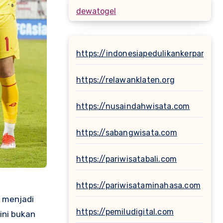
dewatogel
https://indonesiapedulikankerparu.or
https://relawanklaten.org
https://nusaindahwisata.com
https://sabangwisata.com
https://pariwisatabali.com
https://pariwisataminahasa.com
i menjadi
https://pemiludigital.com
ini bukan