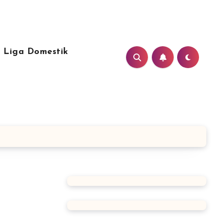
Liga Domestik