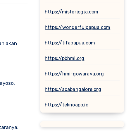
https://misterjogja.com
https://wonderfulpapua.com
https://tifapapua.com
gah akan
https://pbhmi.org
https://hmi-gowaraya.org
Gayoso.
https://acabangalore.org
https://teknoapp.id
taranya: