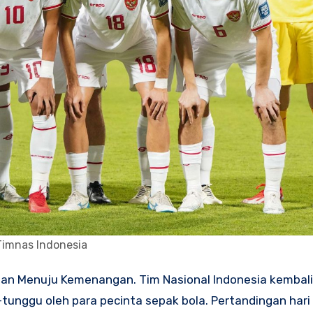
Timnas Indonesia
apan Menuju Kemenangan. Tim Nasional Indonesia kembal
unggu oleh para pecinta sepak bola. Pertandingan hari 