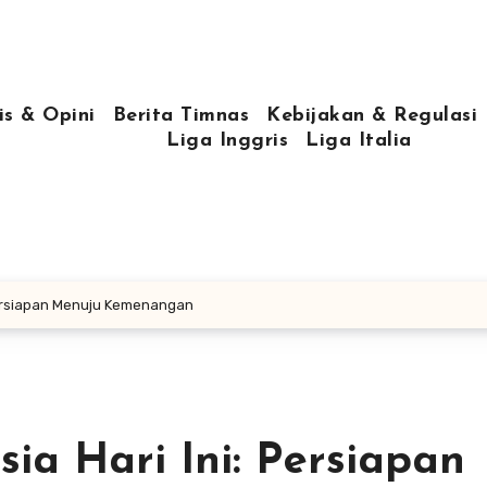
is & Opini
Berita Timnas
Kebijakan & Regulasi
Liga Inggris
Liga Italia
Persiapan Menuju Kemenangan
ia Hari Ini: Persiapan