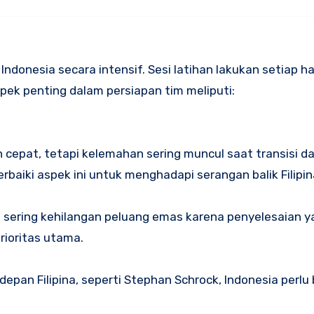
donesia secara intensif. Sesi latihan lakukan setiap ha
spek penting dalam persiapan tim meliputi:
 cepat, tetapi kelemahan sering muncul saat transisi da
aiki aspek ini untuk menghadapi serangan balik Filipin
a sering kehilangan peluang emas karena penyelesaian y
rioritas utama.
epan Filipina, seperti Stephan Schrock, Indonesia perlu