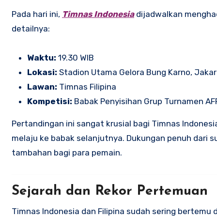
Pada hari ini,
Timnas Indonesia
dijadwalkan menghad
detailnya:
Waktu:
19.30 WIB
Lokasi:
Stadion Utama Gelora Bung Karno, Jakar
Lawan:
Timnas Filipina
Kompetisi:
Babak Penyisihan Grup Turnamen AF
Pertandingan ini sangat krusial bagi Timnas Indonesi
melaju ke babak selanjutnya. Dukungan penuh dari 
tambahan bagi para pemain.
Sejarah dan Rekor Pertemuan
Timnas Indonesia dan Filipina sudah sering bertemu di