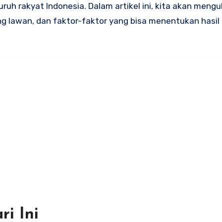
ruh rakyat Indonesia. Dalam artikel ini, kita akan mengu
kang lawan, dan faktor-faktor yang bisa menentukan hasil
i Ini