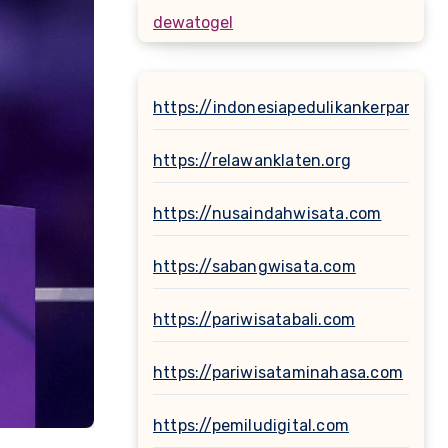
dewatogel
https://indonesiapedulikankerparu.or
https://relawanklaten.org
https://nusaindahwisata.com
https://sabangwisata.com
https://pariwisatabali.com
https://pariwisataminahasa.com
https://pemiludigital.com