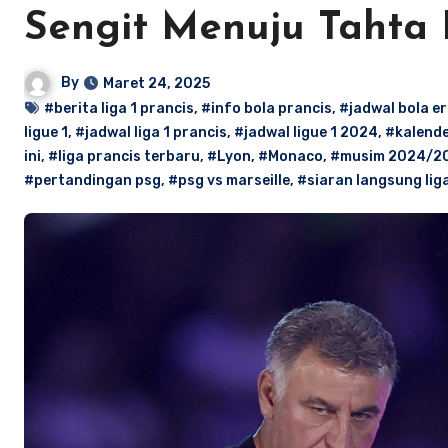
Sengit Menuju Tahta 
By
Maret 24, 2025
#berita liga 1 prancis
,
#info bola prancis
,
#jadwal bola e
ligue 1
,
#jadwal liga 1 prancis
,
#jadwal ligue 1 2024
,
#kalende
ini
,
#liga prancis terbaru
,
#Lyon
,
#Monaco
,
#musim 2024/202
#pertandingan psg
,
#psg vs marseille
,
#siaran langsung lig