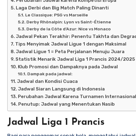
Perubahan Jadwal Karena Kompetisi Eropa
Laga Derbi dan Big Match Paling Dinanti
Le Classique: PSG vs Marseille
Derby Rhônalpin: Lyon vs Saint-Étienne
Derby de la Côte d’Azur: Nice vs Monaco
Jadwal Pekan Terakhir: Penentu Takhta dan Degra
Tips Menyimak Jadwal Ligue 1 dengan Maksimal
Jadwal Ligue 1 = Peta Perjalanan Menuju Juara
Statistik Menarik Jadwal Liga 1 Prancis 2024/2025
Klub Promosi dan Dampaknya pada Jadwal
Dampak pada jadwal:
Jadwal dan Kondisi Cuaca
Jadwal Siaran Langsung di Indonesia
Perubahan Jadwal Karena Turnamen Internasiona
Penutup: Jadwal yang Menentukan Nasib
Jadwal Liga 1 Prancis
Bagi para penggemar sepak bola, mengetahui jadwal 