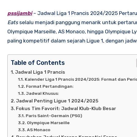
pssijambi
– Jadwal Liga 1 Prancis 2024/2025 Pertaru
Eats
selalu menjadi panggung menarik untuk pertarung
Olympique Marseille, AS Monaco, hingga Olympique L
paling kompetitif dalam sejarah Ligue 1, dengan jadw
Table of Contents
Jadwal Liga 1 Prancis
Kalender Liga 1 Prancis 2024/2025: Format dan Peri
Format Pertandingan:
Jadwal Khusus:
Jadwal Penting Ligue 1 2024/2025
Fokus Tim Favorit: Jadwal Klub-Klub Besar
Paris Saint-Germain (PSG)
Olympique Marseille
AS Monaco