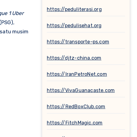
https://peduliterasi.org
gue 1 Uber
(PSG),
https://pedulisehat.org
h satu musim
https://transporte-ps.com
https://djtz-china.com
https://IranPetroNet.com
https://VivaGuanacaste.com
https://RedBoxClub.com
https://FitchMagic.com