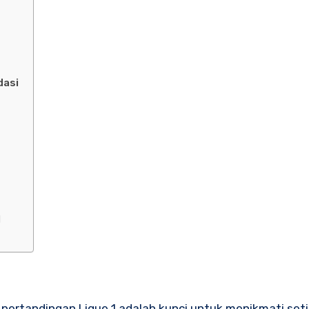
dasi
l
pertandingan Ligue 1 adalah kunci untuk menikmati seti