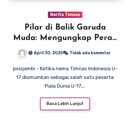
Berita Timnas
Pilar di Balik Garuda
Muda: Mengungkap Peran
Besar PSSI dalam
April 30, 2025
Tidak ada komentar
Suksesnya Timnas
Indonesia U-17
pssijambi – Ketika nama Timnas Indonesia U-
17 diumumkan sebagai salah satu peserta
Piala Dunia U-17,…
Baca Lebih Lanjut