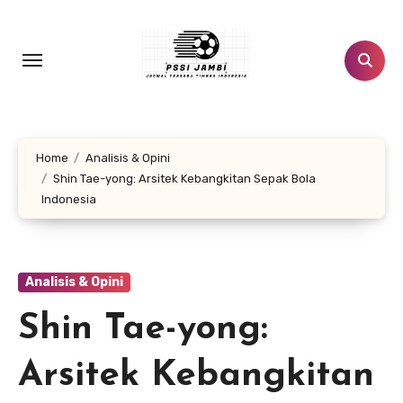
Lewati
ke
konten
Home
Analisis & Opini
Shin Tae-yong: Arsitek Kebangkitan Sepak Bola
Indonesia
Analisis & Opini
Shin Tae-yong:
Arsitek Kebangkitan