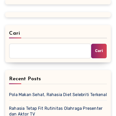
Cari
Cari
Recent Posts
Pola Makan Sehat, Rahasia Diet Selebriti Terkenal
Rahasia Tetap Fit Rutinitas Olahraga Presenter
dan Aktor TV