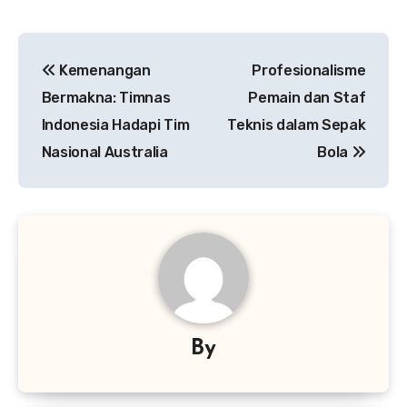
Navigasi
Kemenangan
Profesionalisme
pos
Bermakna: Timnas
Pemain dan Staf
Indonesia Hadapi Tim
Teknis dalam Sepak
Nasional Australia
Bola
By