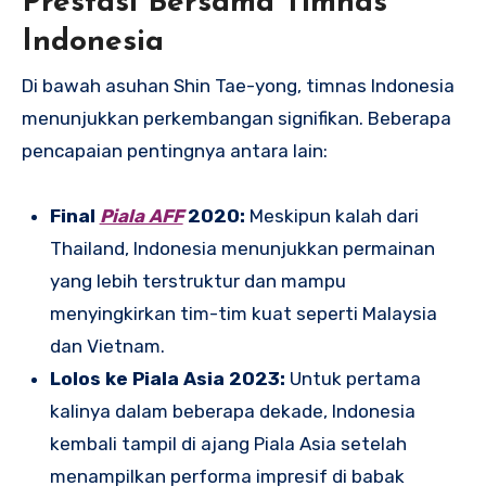
Prestasi Bersama Timnas
Indonesia
Di bawah asuhan Shin Tae-yong, timnas Indonesia
menunjukkan perkembangan signifikan. Beberapa
pencapaian pentingnya antara lain:
Final
Piala AFF
2020:
Meskipun kalah dari
Thailand, Indonesia menunjukkan permainan
yang lebih terstruktur dan mampu
menyingkirkan tim-tim kuat seperti Malaysia
dan Vietnam.
Lolos ke Piala Asia 2023:
Untuk pertama
kalinya dalam beberapa dekade, Indonesia
kembali tampil di ajang Piala Asia setelah
menampilkan performa impresif di babak