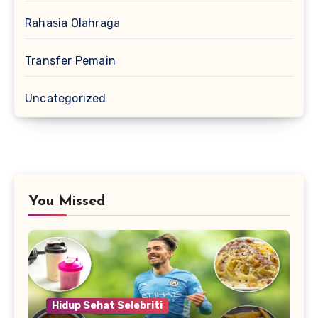
Rahasia Olahraga
Transfer Pemain
Uncategorized
You Missed
Hidup Sehat Selebriti