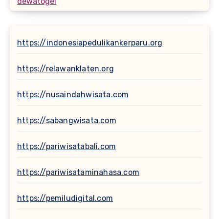
dewatogel
https://indonesiapedulikankerparu.org
https://relawanklaten.org
https://nusaindahwisata.com
https://sabangwisata.com
https://pariwisatabali.com
https://pariwisataminahasa.com
https://pemiludigital.com