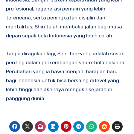
profesional, regenerasi pemain yang lebih
terencana, serta peningkatan disiplin dan
mentalitas, Shin telah membuka jalan bagi masa
depan sepak bola Indonesia yang lebih cerah.
Tanpa diragukan lagi, Shin Tae-yong adalah sosok
penting dalam perkembangan sepak bola nasional.
Perubahan yang ia bawa menjadi harapan baru
bagi Indonesia untuk bisa bersaing di level yang
lebih tinggi dan akhirnya mengukir sejarah di
panggung dunia.