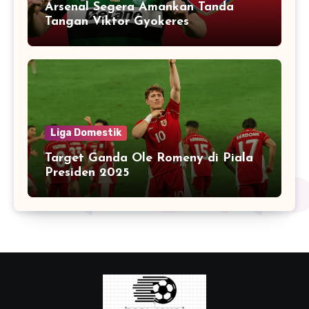
Arsenal Segera Amankan Tanda
Tangan Viktor Gyokeres
Liga Domestik
Target Ganda Ole Romeny di Piala
Presiden 2025