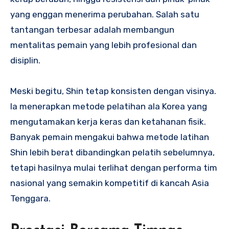
yang enggan menerima perubahan. Salah satu
tantangan terbesar adalah membangun
mentalitas pemain yang lebih profesional dan
disiplin.
Meski begitu, Shin tetap konsisten dengan visinya.
Ia menerapkan metode pelatihan ala Korea yang
mengutamakan kerja keras dan ketahanan fisik.
Banyak pemain mengakui bahwa metode latihan
Shin lebih berat dibandingkan pelatih sebelumnya,
tetapi hasilnya mulai terlihat dengan performa tim
nasional yang semakin kompetitif di kancah Asia
Tenggara.