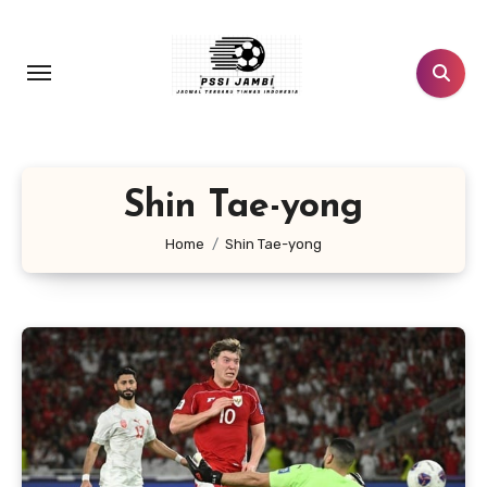
Lewati
ke
konten
Shin Tae-yong
Home
Shin Tae-yong