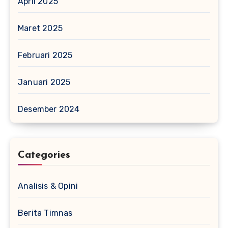
April 2025
Maret 2025
Februari 2025
Januari 2025
Desember 2024
Categories
Analisis & Opini
Berita Timnas