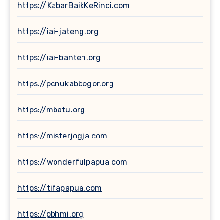
https://KabarBaikKeRinci.com
https://iai-jateng.org
https://iai-banten.org
https://pcnukabbogor.org
https://mbatu.org
https://misterjogja.com
https://wonderfulpapua.com
https://tifapapua.com
https://pbhmi.org