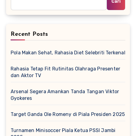
Cari
Recent Posts
Pola Makan Sehat, Rahasia Diet Selebriti Terkenal
Rahasia Tetap Fit Rutinitas Olahraga Presenter
dan Aktor TV
Arsenal Segera Amankan Tanda Tangan Viktor
Gyokeres
Target Ganda Ole Romeny di Piala Presiden 2025
Turnamen Minisoccer Piala Ketua PSSI Jambi