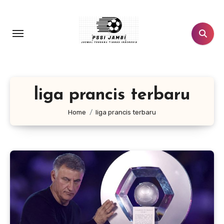
Lewati
ke
konten
liga prancis terbaru
Home
liga prancis terbaru