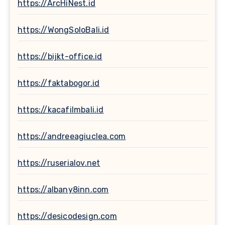
https://ArcHiNest.id
https://WongSoloBali.id
https://bijkt-office.id
https://faktabogor.id
https://kacafilmbali.id
https://andreeagiuclea.com
https://ruserialov.net
https://albany8inn.com
https://desicodesign.com