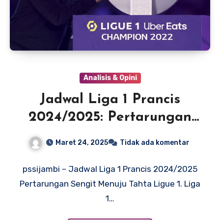
Analisis & Opini
Jadwal Liga 1 Prancis
2024/2025: Pertarungan
Sengit Menuju Tahta Ligue
Maret 24, 2025
Tidak ada komentar
1
pssijambi – Jadwal Liga 1 Prancis 2024/2025
Pertarungan Sengit Menuju Tahta Ligue 1. Liga
1…