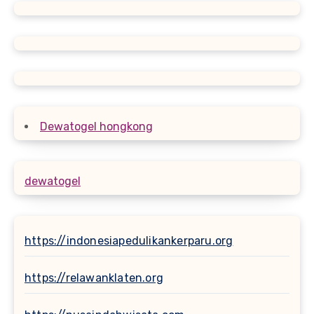
Dewatogel hongkong
dewatogel
https://indonesiapedulikankerparu.org
https://relawanklaten.org