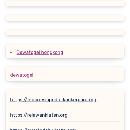
Dewatogel hongkong
dewatogel
https://indonesiapedulikankerparu.org
https://relawanklaten.org