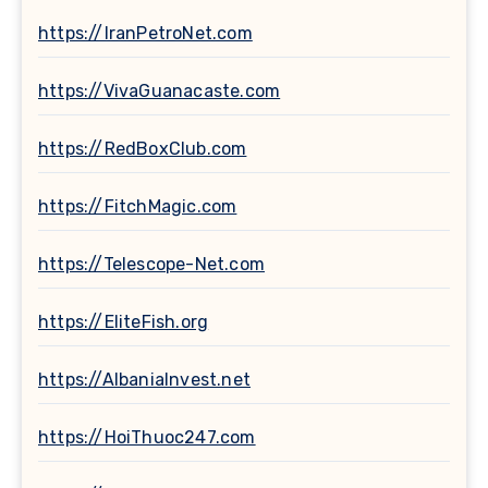
https://IranPetroNet.com
https://VivaGuanacaste.com
https://RedBoxClub.com
https://FitchMagic.com
https://Telescope-Net.com
https://EliteFish.org
https://AlbaniaInvest.net
https://HoiThuoc247.com