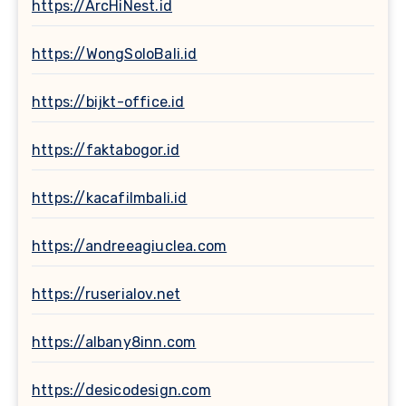
https://ArcHiNest.id
https://WongSoloBali.id
https://bijkt-office.id
https://faktabogor.id
https://kacafilmbali.id
https://andreeagiuclea.com
https://ruserialov.net
https://albany8inn.com
https://desicodesign.com