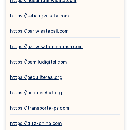
https://nusaindahwisata.com
https://sabangwisata.com
https://pariwisatabali.com
https://pariwisataminahasa.com
https://pemiludigital.com
https://peduliterasi.org
https://pedulisehat.org
https://transporte-ps.com
https://djtz-china.com