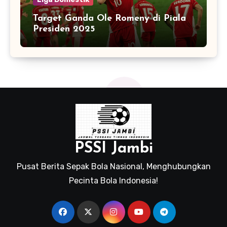
Target Ganda Ole Romeny di Piala
Presiden 2025
PSSI Jambi
Pusat Berita Sepak Bola Nasional, Menghubungkan
Pecinta Bola Indonesia!