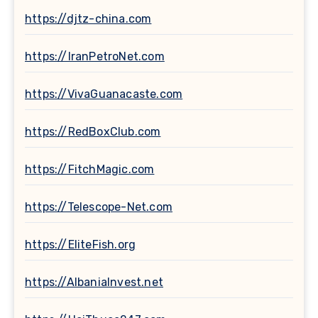
https://djtz-china.com
https://IranPetroNet.com
https://VivaGuanacaste.com
https://RedBoxClub.com
https://FitchMagic.com
https://Telescope-Net.com
https://EliteFish.org
https://AlbaniaInvest.net