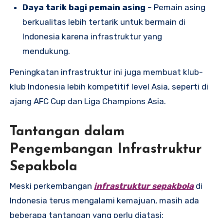
Daya tarik bagi pemain asing
– Pemain asing
berkualitas lebih tertarik untuk bermain di
Indonesia karena infrastruktur yang
mendukung.
Peningkatan infrastruktur ini juga membuat klub-
klub Indonesia lebih kompetitif level Asia, seperti di
ajang AFC Cup dan Liga Champions Asia.
Tantangan dalam
Pengembangan Infrastruktur
Sepakbola
Meski perkembangan
infrastruktur sepakbola
di
Indonesia terus mengalami kemajuan, masih ada
beberapa tantangan yang perlu diatasi: