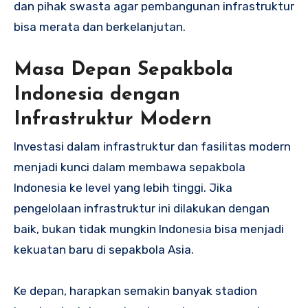
dan pihak swasta agar pembangunan infrastruktur
bisa merata dan berkelanjutan.
Masa Depan Sepakbola
Indonesia dengan
Infrastruktur Modern
Investasi dalam infrastruktur dan fasilitas modern
menjadi kunci dalam membawa sepakbola
Indonesia ke level yang lebih tinggi. Jika
pengelolaan infrastruktur ini dilakukan dengan
baik, bukan tidak mungkin Indonesia bisa menjadi
kekuatan baru di sepakbola Asia.
Ke depan, harapkan semakin banyak stadion