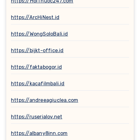
https://HoiThuoc247.com
https://ArcHiNest.id
https://WongSoloBali.id
https://bijkt-office.id
https://faktabogor.id
https://kacafilmbali.id
https://andreeagiuclea.com
https://ruserialov.net
https://albany8inn.com