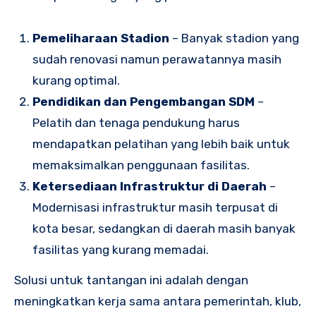
Pemeliharaan Stadion
– Banyak stadion yang
sudah renovasi namun perawatannya masih
kurang optimal.
Pendidikan dan Pengembangan SDM
–
Pelatih dan tenaga pendukung harus
mendapatkan pelatihan yang lebih baik untuk
memaksimalkan penggunaan fasilitas.
Ketersediaan Infrastruktur di Daerah
–
Modernisasi infrastruktur masih terpusat di
kota besar, sedangkan di daerah masih banyak
fasilitas yang kurang memadai.
Solusi untuk tantangan ini adalah dengan
meningkatkan kerja sama antara pemerintah, klub,