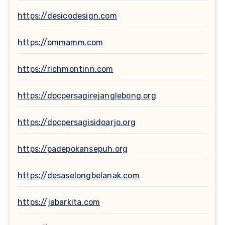
https://desicodesign.com
https://ommamm.com
https://richmontinn.com
https://dpcpersagirejanglebong.org
https://dpcpersagisidoarjo.org
https://padepokansepuh.org
https://desaselongbelanak.com
https://jabarkita.com