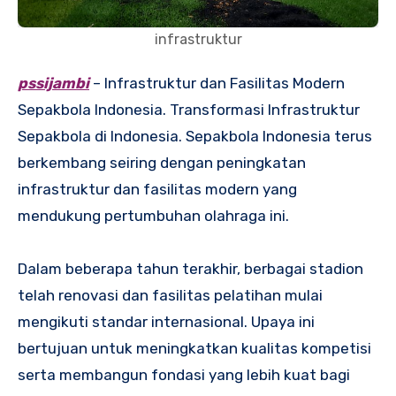
infrastruktur
pssijambi
– Infrastruktur dan Fasilitas Modern
Sepakbola Indonesia. Transformasi Infrastruktur
Sepakbola di Indonesia. Sepakbola Indonesia terus
berkembang seiring dengan peningkatan
infrastruktur dan fasilitas modern yang
mendukung pertumbuhan olahraga ini.
Dalam beberapa tahun terakhir, berbagai stadion
telah renovasi dan fasilitas pelatihan mulai
mengikuti standar internasional. Upaya ini
bertujuan untuk meningkatkan kualitas kompetisi
serta membangun fondasi yang lebih kuat bagi