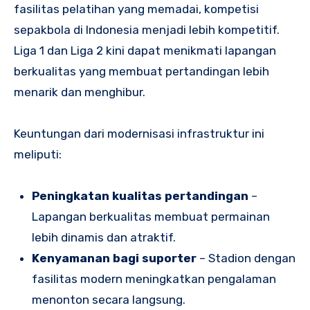
fasilitas pelatihan yang memadai, kompetisi
sepakbola di Indonesia menjadi lebih kompetitif.
Liga 1 dan Liga 2 kini dapat menikmati lapangan
berkualitas yang membuat pertandingan lebih
menarik dan menghibur.
Keuntungan dari modernisasi infrastruktur ini
meliputi:
Peningkatan kualitas pertandingan
–
Lapangan berkualitas membuat permainan
lebih dinamis dan atraktif.
Kenyamanan bagi suporter
– Stadion dengan
fasilitas modern meningkatkan pengalaman
menonton secara langsung.