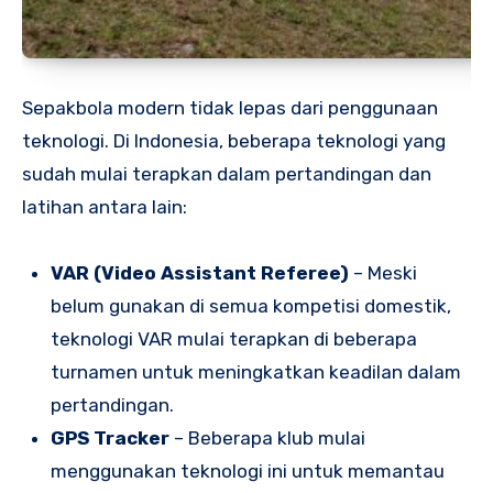
Sepakbola modern tidak lepas dari penggunaan
teknologi. Di Indonesia, beberapa teknologi yang
sudah mulai terapkan dalam pertandingan dan
latihan antara lain:
VAR (Video Assistant Referee)
– Meski
belum gunakan di semua kompetisi domestik,
teknologi VAR mulai terapkan di beberapa
turnamen untuk meningkatkan keadilan dalam
pertandingan.
GPS Tracker
– Beberapa klub mulai
menggunakan teknologi ini untuk memantau