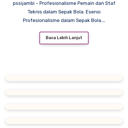
pssijambi – Profesionalisme Pemain dan Staf
Teknis dalam Sepak Bola. Esensi
Profesionalisme dalam Sepak Bola.…
Baca Lebih Lanjut