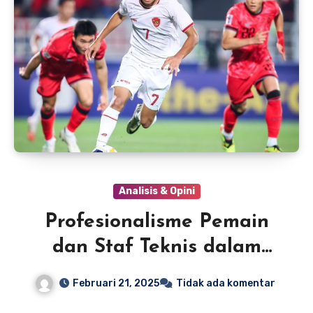
Analisis & Opini
Profesionalisme Pemain
dan Staf Teknis dalam
Sepak Bola
Februari 21, 2025
Tidak ada komentar