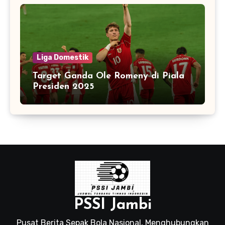
Liga Domestik
Target Ganda Ole Romeny di Piala
Presiden 2025
PSSI Jambi
Pusat Berita Sepak Bola Nasional, Menghubungkan