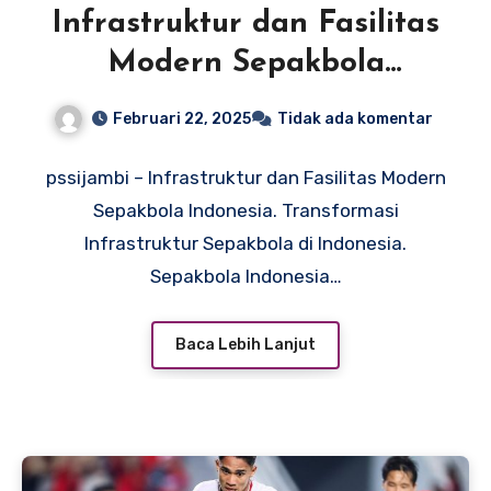
Infrastruktur dan Fasilitas
Modern Sepakbola
Indonesia
Februari 22, 2025
Tidak ada komentar
pssijambi – Infrastruktur dan Fasilitas Modern
Sepakbola Indonesia. Transformasi
Infrastruktur Sepakbola di Indonesia.
Sepakbola Indonesia…
Baca Lebih Lanjut