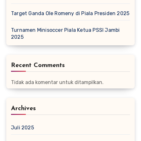
Target Ganda Ole Romeny di Piala Presiden 2025
Turnamen Minisoccer Piala Ketua PSSI Jambi
2025
Recent Comments
Tidak ada komentar untuk ditampilkan.
Archives
Juli 2025