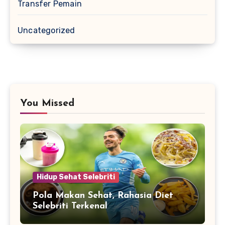
Transfer Pemain
Uncategorized
You Missed
Hidup Sehat Selebriti
Pola Makan Sehat, Rahasia Diet
Selebriti Terkenal