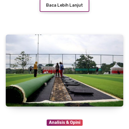
Baca Lebih Lanjut
Analisis & Opini