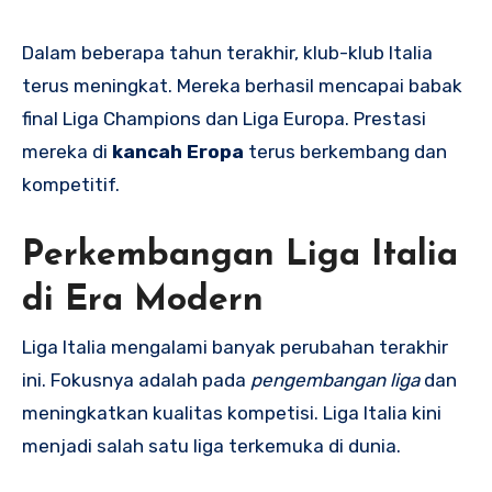
Dalam beberapa tahun terakhir, klub-klub Italia
terus meningkat. Mereka berhasil mencapai babak
final Liga Champions dan Liga Europa. Prestasi
mereka di
kancah Eropa
terus berkembang dan
kompetitif.
Perkembangan Liga Italia
di Era Modern
Liga Italia mengalami banyak perubahan terakhir
ini. Fokusnya adalah pada
pengembangan liga
dan
meningkatkan kualitas kompetisi. Liga Italia kini
menjadi salah satu liga terkemuka di dunia.