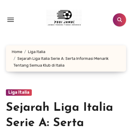
Lewati
ke
konten
Home
Liga Italia
Sejarah Liga Italia Serie A: Serta Informasi Menarik
Tentang Semua Klub di Italia
Liga Italia
Sejarah Liga Italia
Serie A: Serta