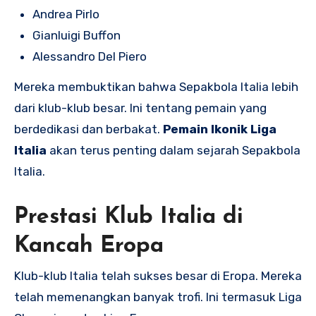
Andrea Pirlo
Gianluigi Buffon
Alessandro Del Piero
Mereka membuktikan bahwa Sepakbola Italia lebih
dari klub-klub besar. Ini tentang pemain yang
berdedikasi dan berbakat.
Pemain Ikonik Liga
Italia
akan terus penting dalam sejarah Sepakbola
Italia.
Prestasi Klub Italia di
Kancah Eropa
Klub-klub Italia telah sukses besar di Eropa. Mereka
telah memenangkan banyak trofi. Ini termasuk Liga