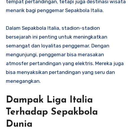
tempat pertandingan, tetapi juga destinasi wisata
menarik bagi penggemar Sepakbola Italia.
Dalam Sepakbola Italia, stadion-stadion
bersejarah ini penting untuk meningkatkan
semangat dan loyalitas penggemar. Dengan
mengunjungi, penggemar bisa merasakan
atmosfer pertandingan yang elektris. Mereka juga
bisa menyaksikan pertandingan yang seru dan
menegangkan.
Dampak Liga Italia
Terhadap Sepakbola
Dunia