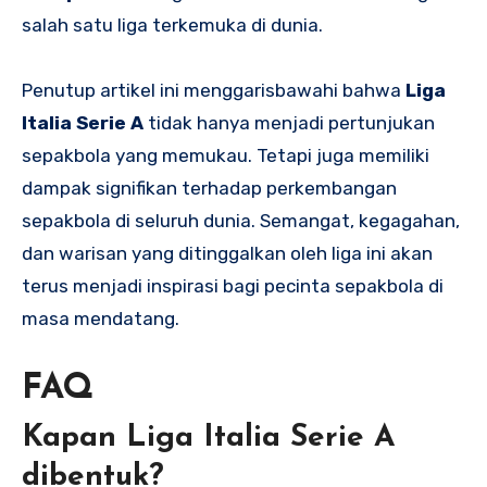
salah satu liga terkemuka di dunia.
Penutup artikel ini menggarisbawahi bahwa
Liga
Italia Serie A
tidak hanya menjadi pertunjukan
sepakbola yang memukau. Tetapi juga memiliki
dampak signifikan terhadap perkembangan
sepakbola di seluruh dunia. Semangat, kegagahan,
dan warisan yang ditinggalkan oleh liga ini akan
terus menjadi inspirasi bagi pecinta sepakbola di
masa mendatang.
FAQ
Kapan Liga Italia Serie A
dibentuk?