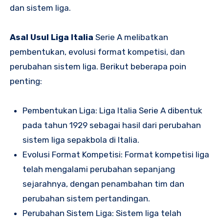
dan sistem liga.
Asal Usul Liga Italia
Serie A melibatkan
pembentukan, evolusi format kompetisi, dan
perubahan sistem liga. Berikut beberapa poin
penting:
Pembentukan Liga: Liga Italia Serie A dibentuk
pada tahun 1929 sebagai hasil dari perubahan
sistem liga sepakbola di Italia.
Evolusi Format Kompetisi: Format kompetisi liga
telah mengalami perubahan sepanjang
sejarahnya, dengan penambahan tim dan
perubahan sistem pertandingan.
Perubahan Sistem Liga: Sistem liga telah