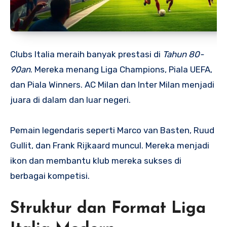
Clubs Italia meraih banyak prestasi di
Tahun 80-
90an
. Mereka menang Liga Champions, Piala UEFA,
dan Piala Winners. AC Milan dan Inter Milan menjadi
juara di dalam dan luar negeri.
Pemain legendaris seperti Marco van Basten, Ruud
Gullit, dan Frank Rijkaard muncul. Mereka menjadi
ikon dan membantu klub mereka sukses di
berbagai kompetisi.
Struktur dan Format Liga