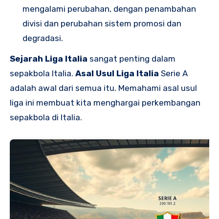
mengalami perubahan, dengan penambahan
divisi dan perubahan sistem promosi dan
degradasi.
Sejarah Liga Italia
sangat penting dalam
sepakbola Italia.
Asal Usul Liga Italia
Serie A
adalah awal dari semua itu. Memahami asal usul
liga ini membuat kita menghargai perkembangan
sepakbola di Italia.