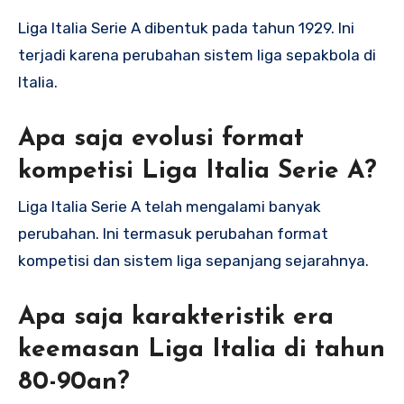
Liga Italia Serie A dibentuk pada tahun 1929. Ini
terjadi karena perubahan sistem liga sepakbola di
Italia.
Apa saja evolusi format
kompetisi Liga Italia Serie A?
Liga Italia Serie A telah mengalami banyak
perubahan. Ini termasuk perubahan format
kompetisi dan sistem liga sepanjang sejarahnya.
Apa saja karakteristik era
keemasan Liga Italia di tahun
80-90an?