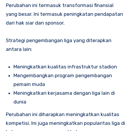
Perubahan ini termasuk transformasi finansial
yang besar. Ini termasuk peningkatan pendapatan
dari hak siar dan sponsor.
Strategi pengembangan liga yang diterapkan
antara lain:
Meningkatkan kualitas infrastruktur stadion
Mengembangkan program pengembangan
pemain muda
Meningkatkan kerjasama dengan liga lain di
dunia
Perubahan ini diharapkan meningkatkan kualitas
kompetisi. Ini juga meningkatkan popularitas liga di