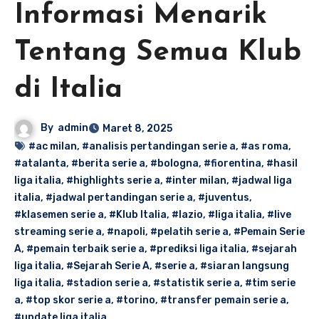
Informasi Menarik
Tentang Semua Klub
di Italia
By
admin
Maret 8, 2025
#ac milan
,
#analisis pertandingan serie a
,
#as roma
,
#atalanta
,
#berita serie a
,
#bologna
,
#fiorentina
,
#hasil
liga italia
,
#highlights serie a
,
#inter milan
,
#jadwal liga
italia
,
#jadwal pertandingan serie a
,
#juventus
,
#klasemen serie a
,
#Klub Italia
,
#lazio
,
#liga italia
,
#live
streaming serie a
,
#napoli
,
#pelatih serie a
,
#Pemain Serie
A
,
#pemain terbaik serie a
,
#prediksi liga italia
,
#sejarah
liga italia
,
#Sejarah Serie A
,
#serie a
,
#siaran langsung
liga italia
,
#stadion serie a
,
#statistik serie a
,
#tim serie
a
,
#top skor serie a
,
#torino
,
#transfer pemain serie a
,
#update liga italia