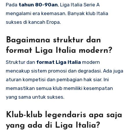
Pada
tahun 80-90an
, Liga Italia Serie A
mengalami era keemasan. Banyak klub Italia
sukses di kancah Eropa.
Bagaimana struktur dan
format Liga Italia modern?
Struktur dan
format Liga Italia
modern
mencakup sistem promosi dan degradasi. Ada juga
aturan kompetisi dan pembagian hak siar. Ini
memastikan semua klub memiliki kesempatan
yang sama untuk sukses.
Klub-klub legendaris apa saja
yang ada di Liga Italia?