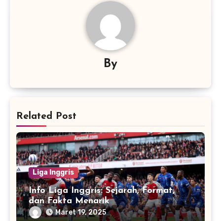
By
Related Post
Liga Inggris
Info Liga Inggris: Sejarah, Format,
dan Fakta Menarik
Maret 19, 2025