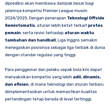
diprediksi akan membawa dampak besar bagi
jalannya kompetisi Premier League musim
2024/2025. Dengan penerapan
Teknologi Offside
Semiotomatis
, aturan lebih ketat terkait
protes
pemain
, serta revisi terhadap
aturan waktu
tambahan dan handball
, Liga Inggris semakin
menegaskan posisinya sebagai liga terbaik di dunia
dengan standar regulasi yang tinggi.
Para penggemar dan pelaku sepak bola kini dapat
menyaksikan kompetisi yang lebih
adil, dinamis,
dan efisien
, di mana teknologi dan aturan terbaru
diimplementasikan untuk memastikan kualitas
pertandingan tetap berada di level tertinggi.