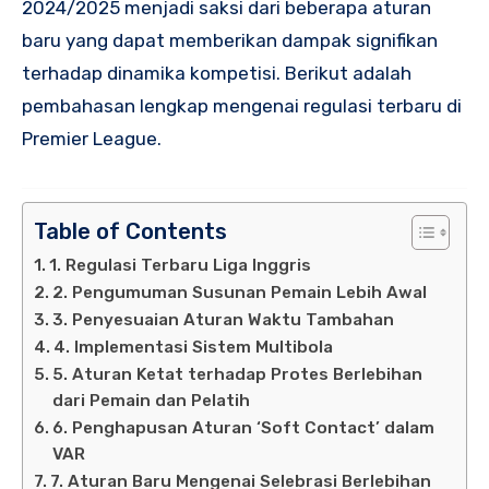
2024/2025 menjadi saksi dari beberapa aturan
baru yang dapat memberikan dampak signifikan
terhadap dinamika kompetisi. Berikut adalah
pembahasan lengkap mengenai regulasi terbaru di
Premier League.
Table of Contents
1. Regulasi Terbaru Liga Inggris
2. Pengumuman Susunan Pemain Lebih Awal
3. Penyesuaian Aturan Waktu Tambahan
4. Implementasi Sistem Multibola
5. Aturan Ketat terhadap Protes Berlebihan
dari Pemain dan Pelatih
6. Penghapusan Aturan ‘Soft Contact’ dalam
VAR
7. Aturan Baru Mengenai Selebrasi Berlebihan