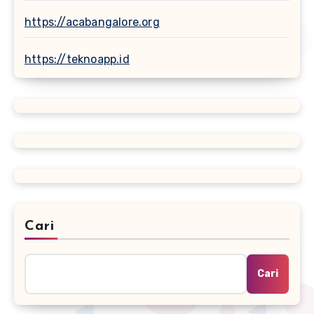
https://acabangalore.org
https://teknoapp.id
Cari
Cari