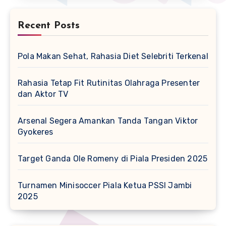
Recent Posts
Pola Makan Sehat, Rahasia Diet Selebriti Terkenal
Rahasia Tetap Fit Rutinitas Olahraga Presenter
dan Aktor TV
Arsenal Segera Amankan Tanda Tangan Viktor
Gyokeres
Target Ganda Ole Romeny di Piala Presiden 2025
Turnamen Minisoccer Piala Ketua PSSI Jambi
2025