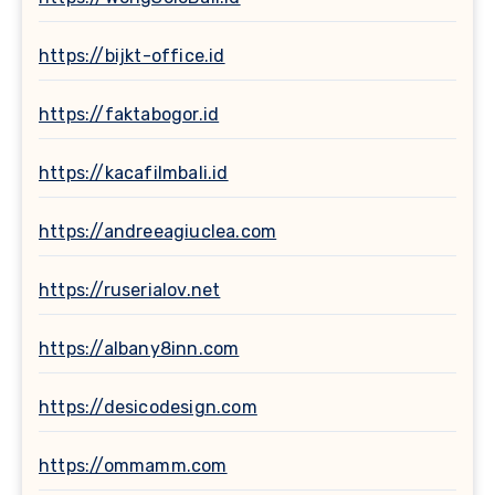
https://bijkt-office.id
https://faktabogor.id
https://kacafilmbali.id
https://andreeagiuclea.com
https://ruserialov.net
https://albany8inn.com
https://desicodesign.com
https://ommamm.com