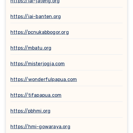
https://iai-jateng.org
https://iai-banten.org
https://pcnukabbogor.org
https://mbatu.org
https://misterjogja.com
https://wonderfulpapua.com
https://tifapapua.com
https://pbhmi.org
https://hmi-gowaraya.org