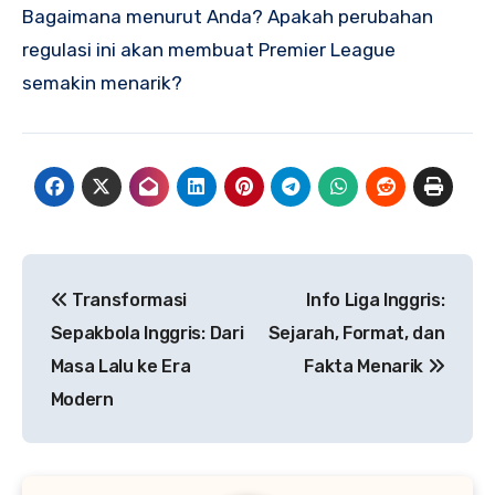
Bagaimana menurut Anda? Apakah perubahan
regulasi ini akan membuat Premier League
semakin menarik?
Navigasi
Transformasi
Info Liga Inggris:
pos
Sepakbola Inggris: Dari
Sejarah, Format, dan
Masa Lalu ke Era
Fakta Menarik
Modern