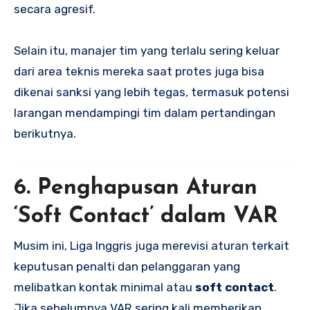
secara agresif.
Selain itu, manajer tim yang terlalu sering keluar
dari area teknis mereka saat protes juga bisa
dikenai sanksi yang lebih tegas, termasuk potensi
larangan mendampingi tim dalam pertandingan
berikutnya.
6. Penghapusan Aturan
‘Soft Contact’ dalam VAR
Musim ini, Liga Inggris juga merevisi aturan terkait
keputusan penalti dan pelanggaran yang
melibatkan kontak minimal atau
soft contact
.
Jika sebelumnya VAR sering kali memberikan