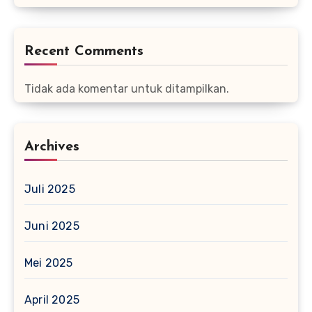
Recent Comments
Tidak ada komentar untuk ditampilkan.
Archives
Juli 2025
Juni 2025
Mei 2025
April 2025