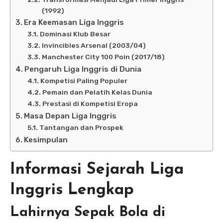
(1992)
Era Keemasan Liga Inggris
Dominasi Klub Besar
Invincibles Arsenal (2003/04)
Manchester City 100 Poin (2017/18)
Pengaruh Liga Inggris di Dunia
Kompetisi Paling Populer
Pemain dan Pelatih Kelas Dunia
Prestasi di Kompetisi Eropa
Masa Depan Liga Inggris
Tantangan dan Prospek
Kesimpulan
Informasi Sejarah Liga
Inggris Lengkap
Lahirnya Sepak Bola di