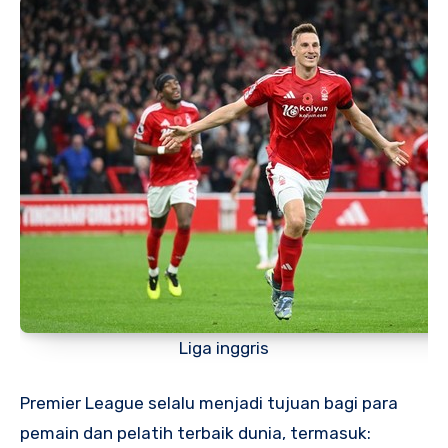
Liga inggris
Premier League selalu menjadi tujuan bagi para
pemain dan pelatih terbaik dunia, termasuk: