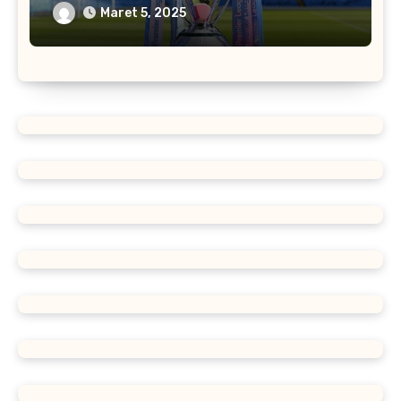
Maret 5, 2025