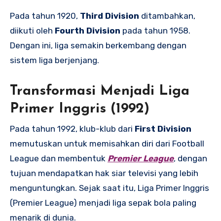
Pada tahun 1920,
Third Division
ditambahkan,
diikuti oleh
Fourth Division
pada tahun 1958.
Dengan ini, liga semakin berkembang dengan
sistem liga berjenjang.
Transformasi Menjadi Liga
Primer Inggris (1992)
Pada tahun 1992, klub-klub dari
First Division
memutuskan untuk memisahkan diri dari Football
League dan membentuk
Premier League
, dengan
tujuan mendapatkan hak siar televisi yang lebih
menguntungkan. Sejak saat itu, Liga Primer Inggris
(Premier League) menjadi liga sepak bola paling
menarik di dunia.