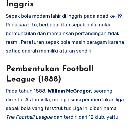
Inggris
Sepak bola modern lahir di Inggris pada abad ke-19.
Pada saat itu, berbagai klub sepak bola mulai
bermunculan dan memainkan pertandingan tidak
resmi. Peraturan sepak bola masih beragam karena
setiap daerah memiliki aturan sendiri.
Pembentukan Football
League (1888)
Pada tahun 1888,
William McGregor
, seorang
direktur Aston Villa, menginisiasi pembentukan liga
sepak bola yang terstruktur. Liga ini diberi nama
The Football League
dan terdiri dari 12 klub, yaitu: