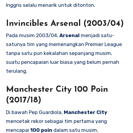
Inggris selalu menarik untuk ditonton.
Invincibles Arsenal (2003/04)
Pada musim 2003/04,
Arsenal
menjadi satu-
satunya tim yang memenangkan Premier League
tanpa satu pun kekalahan sepanjang musim,
suatu pencapaian luar biasa yang belum pernah
terulang.
Manchester City 100 Poin
(2017/18)
Di bawah Pep Guardiola,
Manchester City
mencetak rekor sebagai tim pertama yang
mencapai
100 poin
dalam satu musim,