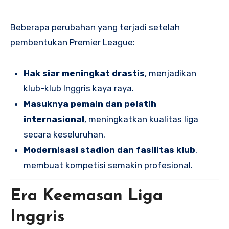
Beberapa perubahan yang terjadi setelah
pembentukan Premier League:
Hak siar meningkat drastis
, menjadikan
klub-klub Inggris kaya raya.
Masuknya pemain dan pelatih
internasional
, meningkatkan kualitas liga
secara keseluruhan.
Modernisasi stadion dan fasilitas klub
,
membuat kompetisi semakin profesional.
Era Keemasan Liga
Inggris