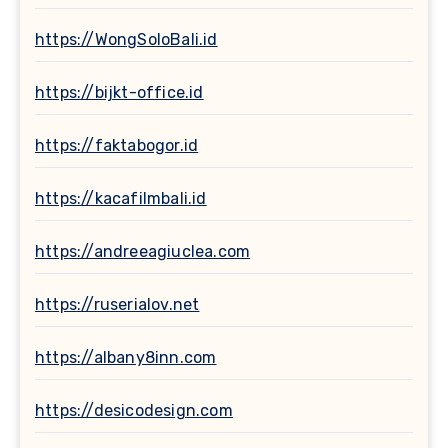
https://WongSoloBali.id
https://bijkt-office.id
https://faktabogor.id
https://kacafilmbali.id
https://andreeagiuclea.com
https://ruserialov.net
https://albany8inn.com
https://desicodesign.com