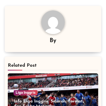
By
Related Post
Liga Inggris
Info Liga Inggris: Sejarah, Format,