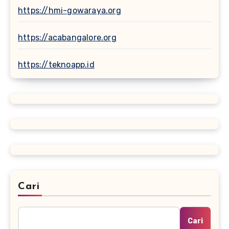
https://hmi-gowaraya.org
https://acabangalore.org
https://teknoapp.id
Cari
Cari