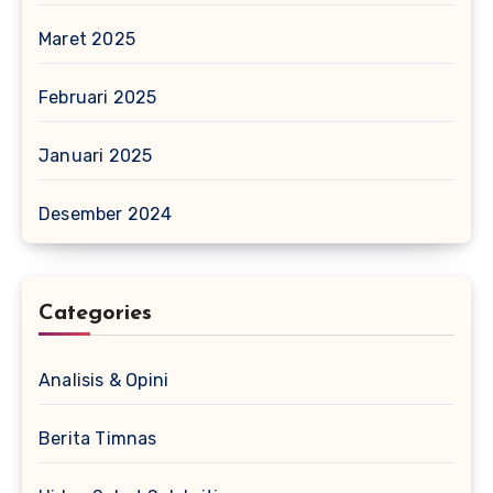
Maret 2025
Februari 2025
Januari 2025
Desember 2024
Categories
Analisis & Opini
Berita Timnas