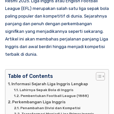
Resmi 2025. Liga Inggris atau English Football
League (EFL) merupakan salah satu liga sepak bola
paling populer dan kompetitif di dunia. Sejarahnya
panjang dan penuh dengan perkembangan
signifikan yang menjadikannya seperti sekarang.
Artikel ini akan membahas perjalanan panjang Liga
Inggris dari awal berdiri hingga menjadi kompetisi
terbaik di dunia.
Table of Contents
Informasi Sejarah Liga Inggris Lengkap
Lahirnya Sepak Bola di Inggris
Pembentukan Football League (1888)
Perkembangan Liga Inggris
Penambahan Divisi dan Kompetisi
Transformasi Menjadi Liga Primer Inggris