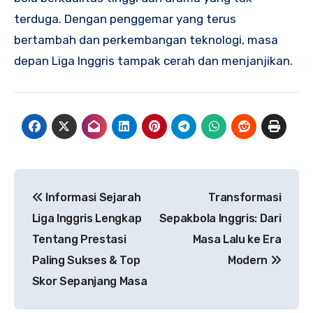
terduga. Dengan penggemar yang terus
bertambah dan perkembangan teknologi, masa
depan Liga Inggris tampak cerah dan menjanjikan.
Navigasi
Informasi Sejarah
Transformasi
pos
Liga Inggris Lengkap
Sepakbola Inggris: Dari
Tentang Prestasi
Masa Lalu ke Era
Paling Sukses & Top
Modern
Skor Sepanjang Masa