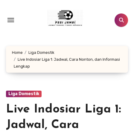
Lewati
ke
konten
Home
Liga Domestik
Live Indosiar Liga 1: Jadwal, Cara Nonton, dan Informasi
Lengkap
Liga Domestik
Live Indosiar Liga 1:
Jadwal, Cara