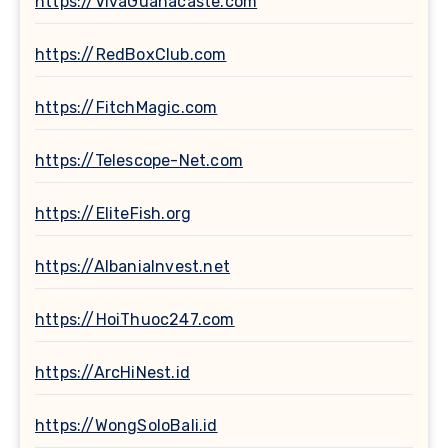
https://VivaGuanacaste.com
https://RedBoxClub.com
https://FitchMagic.com
https://Telescope-Net.com
https://EliteFish.org
https://AlbaniaInvest.net
https://HoiThuoc247.com
https://ArcHiNest.id
https://WongSoloBali.id