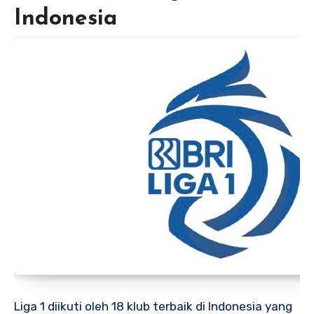
Indonesia
Liga 1 diikuti oleh 18 klub terbaik di Indonesia yang