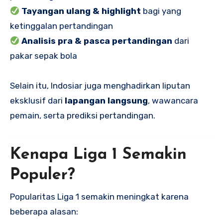
Tayangan ulang & highlight
bagi yang
ketinggalan pertandingan
Analisis pra & pasca pertandingan
dari
pakar sepak bola
Selain itu, Indosiar juga menghadirkan liputan
eksklusif dari
lapangan langsung
, wawancara
pemain, serta prediksi pertandingan.
Kenapa Liga 1 Semakin
Populer?
Popularitas Liga 1 semakin meningkat karena
beberapa alasan: