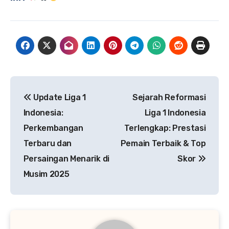
Navigasi
Update Liga 1
Sejarah Reformasi
pos
Indonesia:
Liga 1 Indonesia
Perkembangan
Terlengkap: Prestasi
Terbaru dan
Pemain Terbaik & Top
Persaingan Menarik di
Skor
Musim 2025