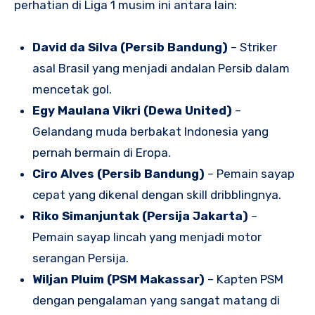
perhatian di Liga 1 musim ini antara lain:
David da Silva (Persib Bandung)
– Striker
asal Brasil yang menjadi andalan Persib dalam
mencetak gol.
Egy Maulana Vikri (Dewa United)
–
Gelandang muda berbakat Indonesia yang
pernah bermain di Eropa.
Ciro Alves (Persib Bandung)
– Pemain sayap
cepat yang dikenal dengan skill dribblingnya.
Riko Simanjuntak (Persija Jakarta)
–
Pemain sayap lincah yang menjadi motor
serangan Persija.
Wiljan Pluim (PSM Makassar)
– Kapten PSM
dengan pengalaman yang sangat matang di