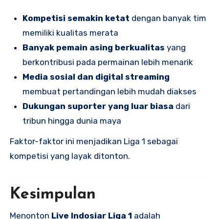
Kompetisi semakin ketat
dengan banyak tim
memiliki kualitas merata
Banyak pemain asing berkualitas
yang
berkontribusi pada permainan lebih menarik
Media sosial dan digital streaming
membuat pertandingan lebih mudah diakses
Dukungan suporter yang luar biasa
dari
tribun hingga dunia maya
Faktor-faktor ini menjadikan Liga 1 sebagai
kompetisi yang layak ditonton.
Kesimpulan
Menonton
Live Indosiar Liga 1
adalah