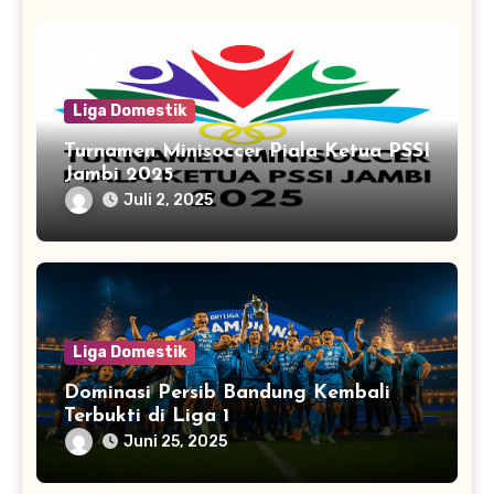
Liga Domestik
Turnamen Minisoccer Piala Ketua PSSI
Jambi 2025
Juli 2, 2025
Liga Domestik
Dominasi Persib Bandung Kembali
Terbukti di Liga 1
Juni 25, 2025