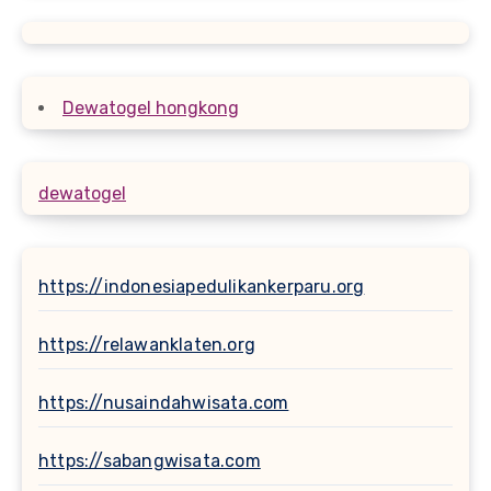
Dewatogel hongkong
dewatogel
https://indonesiapedulikankerparu.org
https://relawanklaten.org
https://nusaindahwisata.com
https://sabangwisata.com