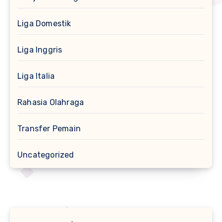
Liga Domestik
Liga Inggris
Liga Italia
Rahasia Olahraga
Transfer Pemain
Uncategorized