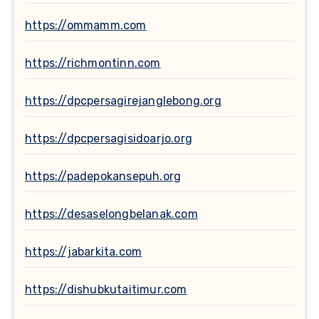
https://ommamm.com
https://richmontinn.com
https://dpcpersagirejanglebong.org
https://dpcpersagisidoarjo.org
https://padepokansepuh.org
https://desaselongbelanak.com
https://jabarkita.com
https://dishubkutaitimur.com