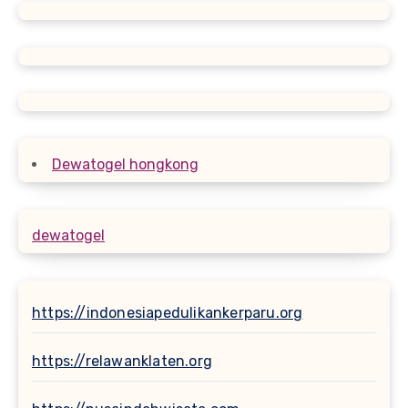
Dewatogel hongkong
dewatogel
https://indonesiapedulikankerparu.org
https://relawanklaten.org