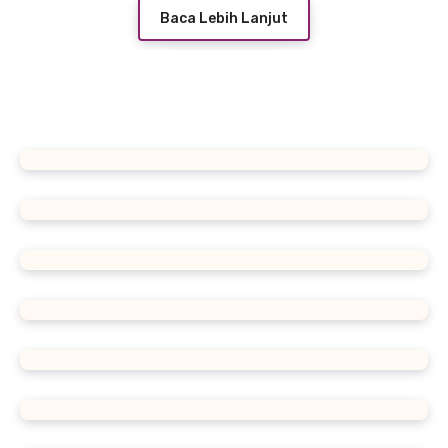
Baca Lebih Lanjut