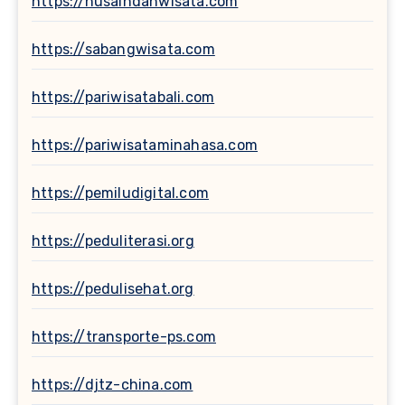
https://nusaindahwisata.com
https://sabangwisata.com
https://pariwisatabali.com
https://pariwisataminahasa.com
https://pemiludigital.com
https://peduliterasi.org
https://pedulisehat.org
https://transporte-ps.com
https://djtz-china.com