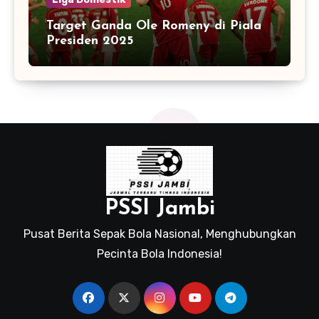
Target Ganda Ole Romeny di Piala
Presiden 2025
PSSI Jambi
Pusat Berita Sepak Bola Nasional, Menghubungkan
Pecinta Bola Indonesia!