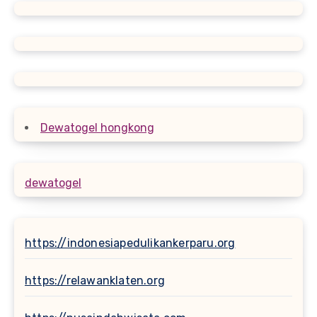
Dewatogel hongkong
dewatogel
https://indonesiapedulikankerparu.org
https://relawanklaten.org