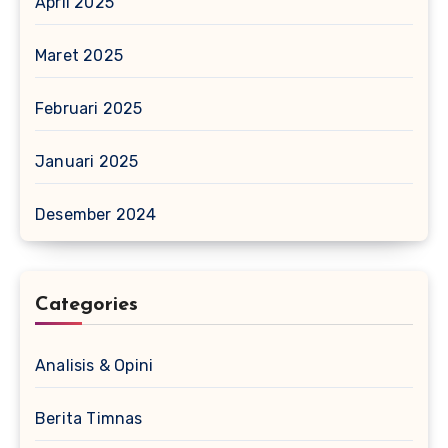
April 2025
Maret 2025
Februari 2025
Januari 2025
Desember 2024
Categories
Analisis & Opini
Berita Timnas