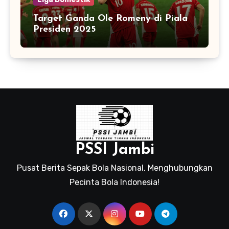
Target Ganda Ole Romeny di Piala
Presiden 2025
PSSI Jambi
Pusat Berita Sepak Bola Nasional, Menghubungkan
Pecinta Bola Indonesia!