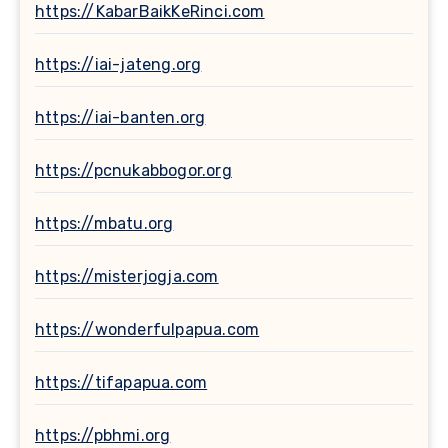
https://KabarBaikKeRinci.com
https://iai-jateng.org
https://iai-banten.org
https://pcnukabbogor.org
https://mbatu.org
https://misterjogja.com
https://wonderfulpapua.com
https://tifapapua.com
https://pbhmi.org