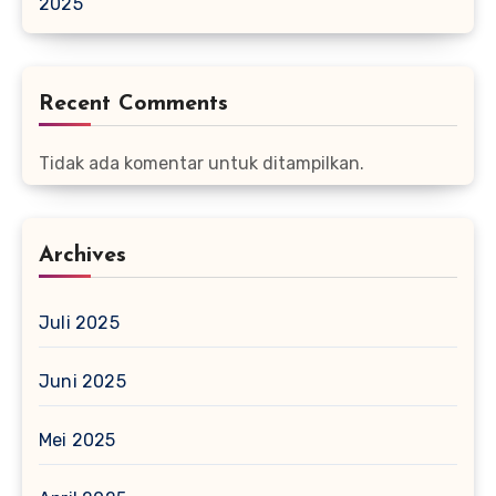
2025
Recent Comments
Tidak ada komentar untuk ditampilkan.
Archives
Juli 2025
Juni 2025
Mei 2025