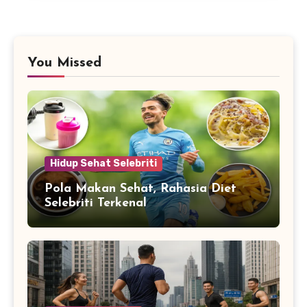
You Missed
Hidup Sehat Selebriti
Pola Makan Sehat, Rahasia Diet
Selebriti Terkenal