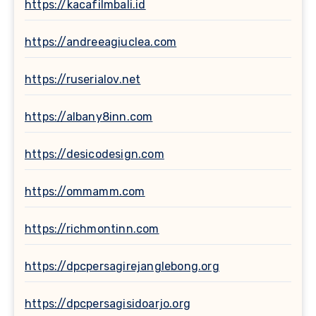
https://kacafilmbali.id
https://andreeagiuclea.com
https://ruserialov.net
https://albany8inn.com
https://desicodesign.com
https://ommamm.com
https://richmontinn.com
https://dpcpersagirejanglebong.org
https://dpcpersagisidoarjo.org