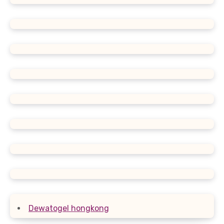
Dewatogel hongkong