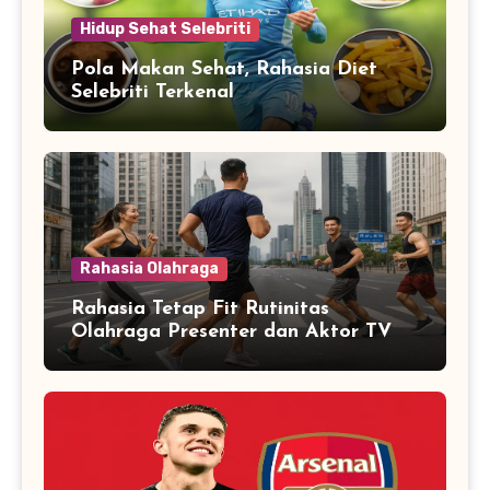
Hidup Sehat Selebriti
Pola Makan Sehat, Rahasia Diet
Selebriti Terkenal
Rahasia Olahraga
Rahasia Tetap Fit Rutinitas
Olahraga Presenter dan Aktor TV