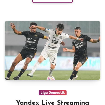
Liga Domestik
Yandex Live Streaming