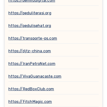
https://pemiludigital.com
https://peduliterasi.org
https://pedulisehat.org
https://transporte-ps.com
https://djtz-china.com
https://IranPetroNet.com
https://VivaGuanacaste.com
https://RedBoxClub.com
https://FitchMagic.com