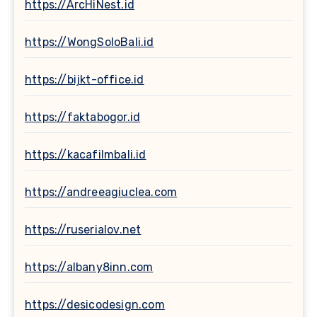
https://ArcHiNest.id
https://WongSoloBali.id
https://bijkt-office.id
https://faktabogor.id
https://kacafilmbali.id
https://andreeagiuclea.com
https://ruserialov.net
https://albany8inn.com
https://desicodesign.com