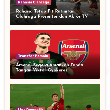
Rahasia Olahraga
Rahasia Tetap Fit Rutinitas
Olahraga Presenter dan Aktor TV
Transfer Pemain
Arsenal Segera Amankan Tanda
Tangan Viktor Gyokeres
Liga Domestik