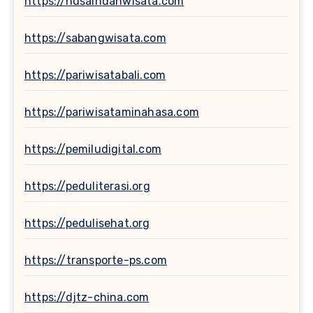
https://nusaindahwisata.com
https://sabangwisata.com
https://pariwisatabali.com
https://pariwisataminahasa.com
https://pemiludigital.com
https://peduliterasi.org
https://pedulisehat.org
https://transporte-ps.com
https://djtz-china.com