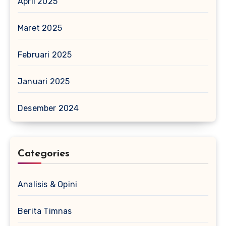
April 2025
Maret 2025
Februari 2025
Januari 2025
Desember 2024
Categories
Analisis & Opini
Berita Timnas