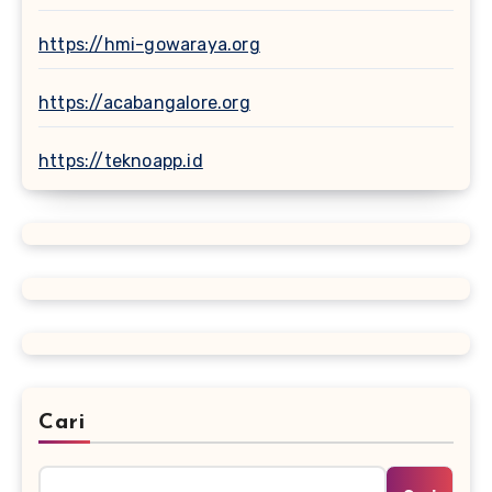
https://hmi-gowaraya.org
https://acabangalore.org
https://teknoapp.id
Cari