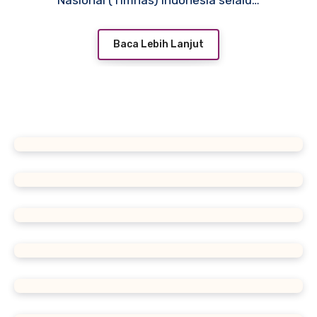
Baca Lebih Lanjut