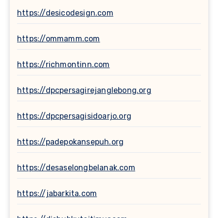
https://desicodesign.com
https://ommamm.com
https://richmontinn.com
https://dpcpersagirejanglebong.org
https://dpcpersagisidoarjo.org
https://padepokansepuh.org
https://desaselongbelanak.com
https://jabarkita.com