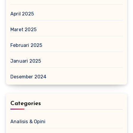
April 2025
Maret 2025
Februari 2025
Januari 2025
Desember 2024
Categories
Analisis & Opini