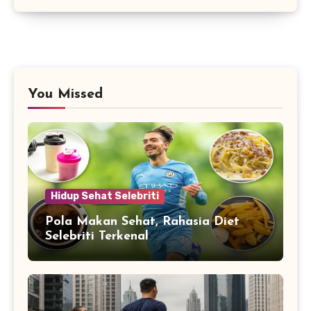
You Missed
Hidup Sehat Selebriti
Pola Makan Sehat, Rahasia Diet
Selebriti Terkenal