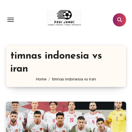
Lewati
ke
konten
timnas indonesia vs
iran
Home
timnas indonesia vs iran