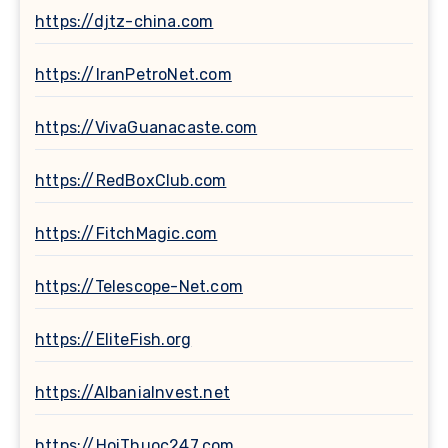
https://djtz-china.com
https://IranPetroNet.com
https://VivaGuanacaste.com
https://RedBoxClub.com
https://FitchMagic.com
https://Telescope-Net.com
https://EliteFish.org
https://AlbaniaInvest.net
https://HoiThuoc247.com