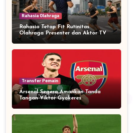
Rahasia Olahraga
Rahasia Tetap Fit Rutinitas
Olahraga Presenter dan Aktor TV
Transfer Pemain
Arsenal Segera Amankan Tanda
Tangan Viktor Gyokeres