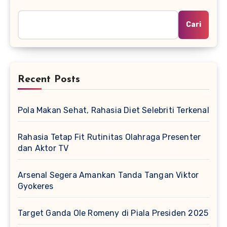
Cari
Recent Posts
Pola Makan Sehat, Rahasia Diet Selebriti Terkenal
Rahasia Tetap Fit Rutinitas Olahraga Presenter
dan Aktor TV
Arsenal Segera Amankan Tanda Tangan Viktor
Gyokeres
Target Ganda Ole Romeny di Piala Presiden 2025