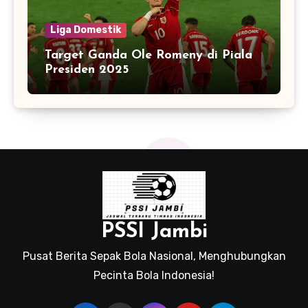
Liga Domestik
Target Ganda Ole Romeny di Piala
Presiden 2025
PSSI Jambi
Pusat Berita Sepak Bola Nasional, Menghubungkan
Pecinta Bola Indonesia!