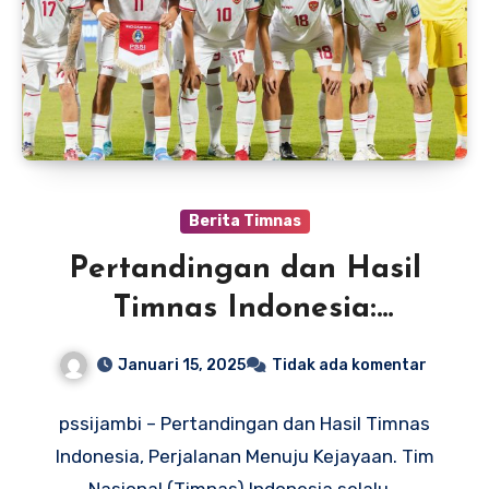
Berita Timnas
Pertandingan dan Hasil
Timnas Indonesia:
Perjalanan Menuju
Januari 15, 2025
Tidak ada komentar
Kejayaan
pssijambi – Pertandingan dan Hasil Timnas
Indonesia, Perjalanan Menuju Kejayaan. Tim
Nasional (Timnas) Indonesia selalu…