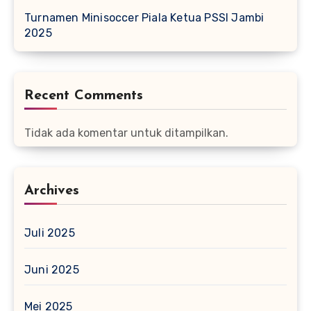
Turnamen Minisoccer Piala Ketua PSSI Jambi
2025
Recent Comments
Tidak ada komentar untuk ditampilkan.
Archives
Juli 2025
Juni 2025
Mei 2025