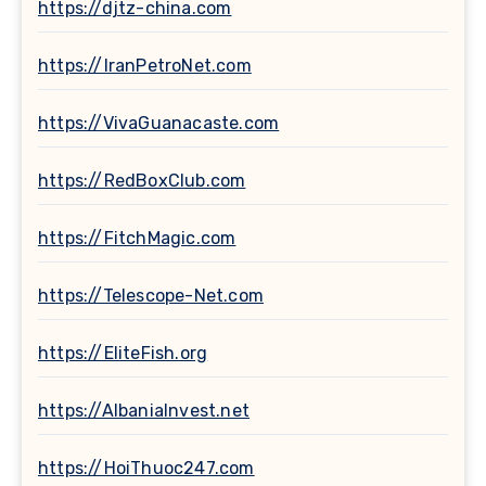
https://djtz-china.com
https://IranPetroNet.com
https://VivaGuanacaste.com
https://RedBoxClub.com
https://FitchMagic.com
https://Telescope-Net.com
https://EliteFish.org
https://AlbaniaInvest.net
https://HoiThuoc247.com