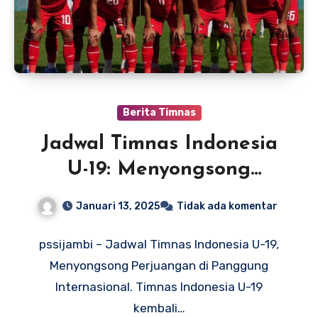
Berita Timnas
Jadwal Timnas Indonesia
U-19: Menyongsong
Perjuangan di Panggung
Januari 13, 2025
Tidak ada komentar
Internasional
pssijambi – Jadwal Timnas Indonesia U-19,
Menyongsong Perjuangan di Panggung
Internasional. Timnas Indonesia U-19
kembali…