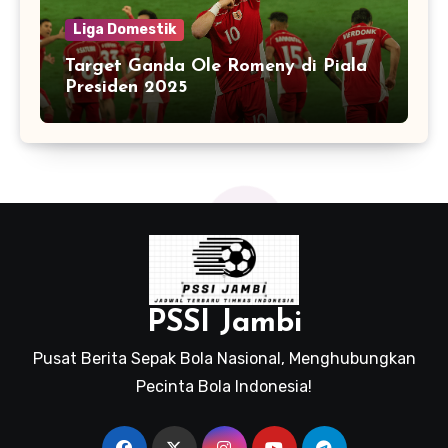
Liga Domestik
Target Ganda Ole Romeny di Piala
Presiden 2025
PSSI Jambi
Pusat Berita Sepak Bola Nasional, Menghubungkan
Pecinta Bola Indonesia!