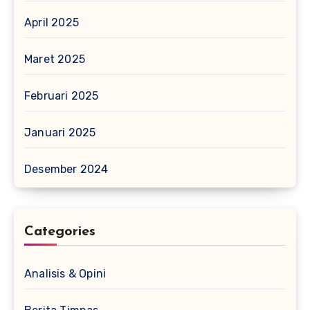
April 2025
Maret 2025
Februari 2025
Januari 2025
Desember 2024
Categories
Analisis & Opini