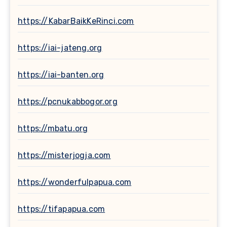
https://KabarBaikKeRinci.com
https://iai-jateng.org
https://iai-banten.org
https://pcnukabbogor.org
https://mbatu.org
https://misterjogja.com
https://wonderfulpapua.com
https://tifapapua.com