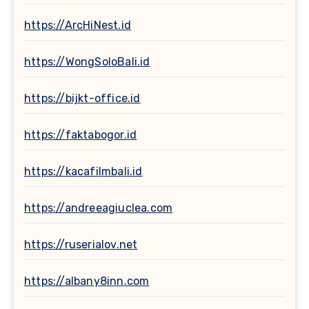
https://ArcHiNest.id
https://WongSoloBali.id
https://bijkt-office.id
https://faktabogor.id
https://kacafilmbali.id
https://andreeagiuclea.com
https://ruserialov.net
https://albany8inn.com