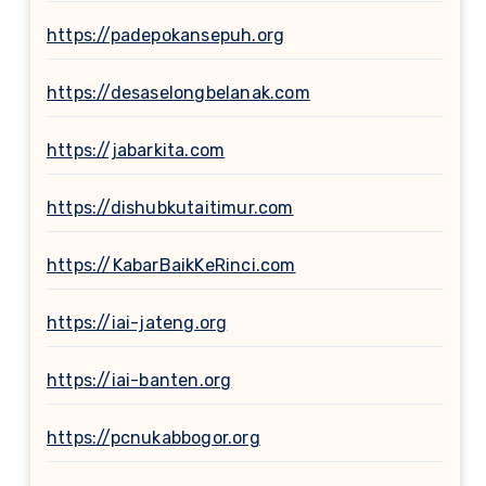
https://padepokansepuh.org
https://desaselongbelanak.com
https://jabarkita.com
https://dishubkutaitimur.com
https://KabarBaikKeRinci.com
https://iai-jateng.org
https://iai-banten.org
https://pcnukabbogor.org