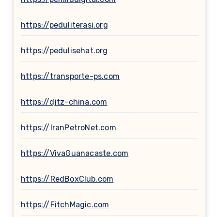
https://peduliterasi.org
https://pedulisehat.org
https://transporte-ps.com
https://djtz-china.com
https://IranPetroNet.com
https://VivaGuanacaste.com
https://RedBoxClub.com
https://FitchMagic.com