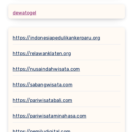
dewatogel
https://indonesiapedulikankerparu.org
https://relawanklaten.org
https://nusaindahwisata.com
https://sabangwisata.com
https://pariwisatabali.com
https://pariwisataminahasa.com
https://pemiludigital.com