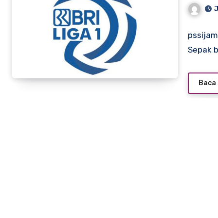
J
pssijam
Sepak b
Baca 