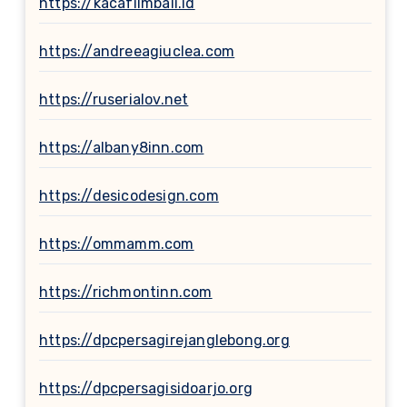
https://kacafilmbali.id
https://andreeagiuclea.com
https://ruserialov.net
https://albany8inn.com
https://desicodesign.com
https://ommamm.com
https://richmontinn.com
https://dpcpersagirejanglebong.org
https://dpcpersagisidoarjo.org