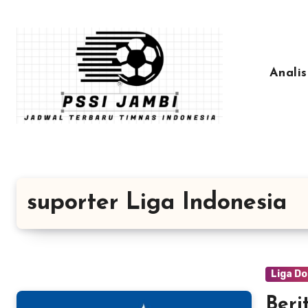
Lewati
ke
konten
Analis
suporter Liga Indonesia
Liga D
Beri