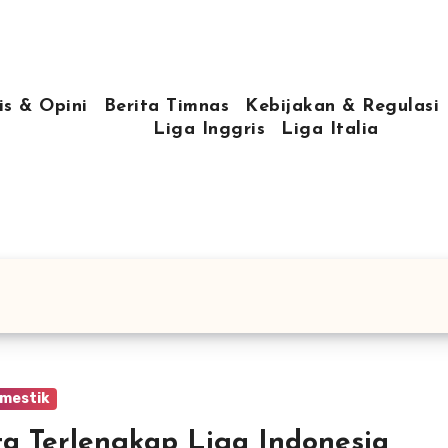
is & Opini
Berita Timnas
Kebijakan & Regulasi
Liga Inggris
Liga Italia
omestik
ta Terlengkap Liga Indonesia