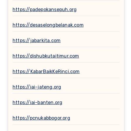
https://padepokansepuh.org
https://desaselongbelanak.com
https://jabarkita.com
https://dishubkutaitimur.com
https://KabarBaikKeRinci.com
https://iai-jateng.org
https://iai-banten.org
https://pcnukabbogor.org