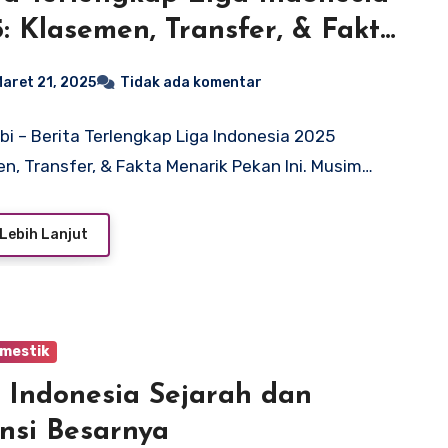
: Klasemen, Transfer, & Fakta
rik Pekan Ini
aret 21, 2025
Tidak ada komentar
bi – Berita Terlengkap Liga Indonesia 2025
n, Transfer, & Fakta Menarik Pekan Ini. Musim…
Lebih Lanjut
omestik
 Indonesia Sejarah dan
nsi Besarnya