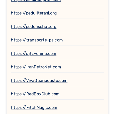
https://peduliterasi.org
https://pedulisehat.org
https://transporte-ps.com
https://djtz-china.com
https://IranPetroNet.com
https://VivaGuanacaste.com
https://RedBoxClub.com
https://FitchMagic.com