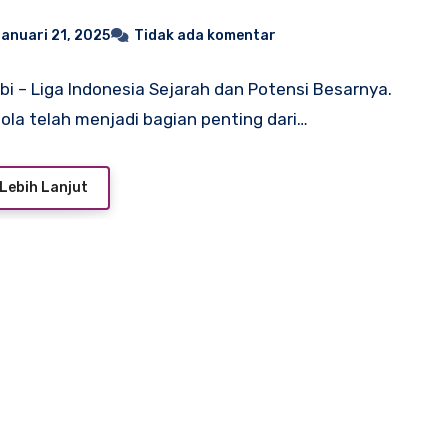
anuari 21, 2025
Tidak ada komentar
bi – Liga Indonesia Sejarah dan Potensi Besarnya.
ola telah menjadi bagian penting dari…
Lebih Lanjut