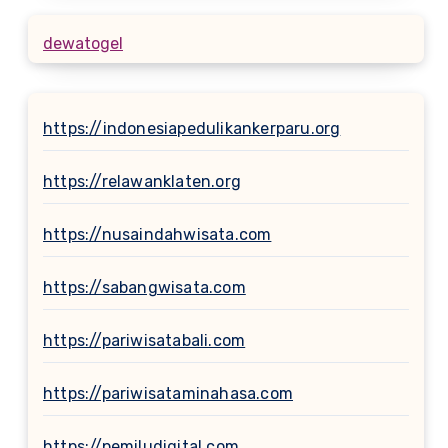
dewatogel
https://indonesiapedulikankerparu.org
https://relawanklaten.org
https://nusaindahwisata.com
https://sabangwisata.com
https://pariwisatabali.com
https://pariwisataminahasa.com
https://pemiludigital.com