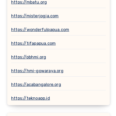
https://mbatu.org
https://misterjogja.com
https://wonderfulpapua.com
https://tifapapua.com
https://pbhmi.org
https://hmi-gowaraya.org
https://acabangalore.org
https://teknoapp.id