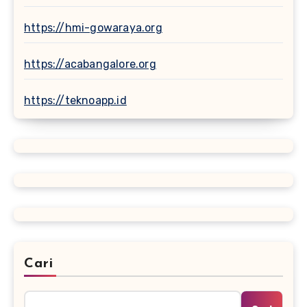
https://hmi-gowaraya.org
https://acabangalore.org
https://teknoapp.id
Cari