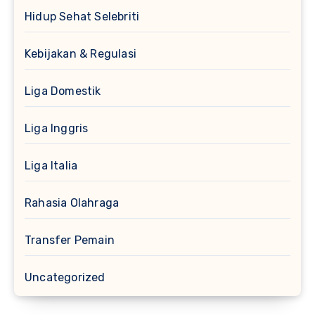
Hidup Sehat Selebriti
Kebijakan & Regulasi
Liga Domestik
Liga Inggris
Liga Italia
Rahasia Olahraga
Transfer Pemain
Uncategorized