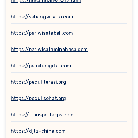
https://nusaindahwisata.com
https://sabangwisata.com
https://pariwisatabali.com
https://pariwisataminahasa.com
https://pemiludigital.com
https://peduliterasi.org
https://pedulisehat.org
https://transporte-ps.com
https://djtz-china.com