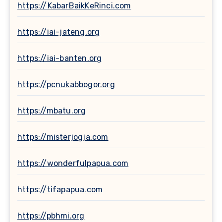
https://KabarBaikKeRinci.com
https://iai-jateng.org
https://iai-banten.org
https://pcnukabbogor.org
https://mbatu.org
https://misterjogja.com
https://wonderfulpapua.com
https://tifapapua.com
https://pbhmi.org