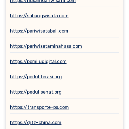
https://nusaindahwisata.com
https://sabangwisata.com
https://pariwisatabali.com
https://pariwisataminahasa.com
https://pemiludigital.com
https://peduliterasi.org
https://pedulisehat.org
https://transporte-ps.com
https://djtz-china.com