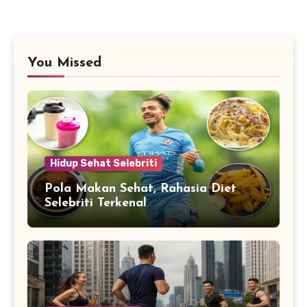
You Missed
Hidup Sehat Selebriti
Pola Makan Sehat, Rahasia Diet
Selebriti Terkenal