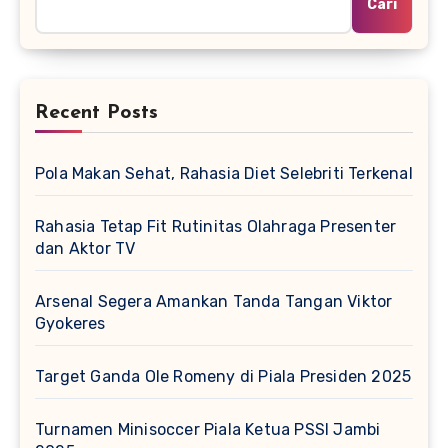
Cari
Recent Posts
Pola Makan Sehat, Rahasia Diet Selebriti Terkenal
Rahasia Tetap Fit Rutinitas Olahraga Presenter
dan Aktor TV
Arsenal Segera Amankan Tanda Tangan Viktor
Gyokeres
Target Ganda Ole Romeny di Piala Presiden 2025
Turnamen Minisoccer Piala Ketua PSSI Jambi