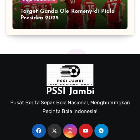
Target Ganda Ole Romeny di Piala
Presiden 2025
PSSI Jambi
Pusat Berita Sepak Bola Nasional, Menghubungkan
Pecinta Bola Indonesia!