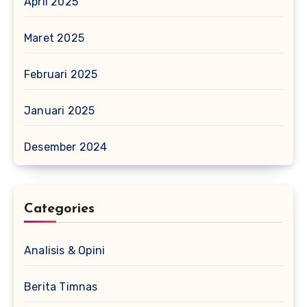
April 2025
Maret 2025
Februari 2025
Januari 2025
Desember 2024
Categories
Analisis & Opini
Berita Timnas