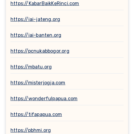
https://KabarBaikKeRinci.com
https://iai-jateng.org
https://iai-banten.org
https://pcnukabbogor.org
https://mbatu.org
https://misterjogja.com
https://wonderfulpapua.com
https://tifapapua.com
https://pbhmi.org