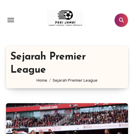
Lewati
ke
konten
Sejarah Premier
League
Home
Sejarah Premier League