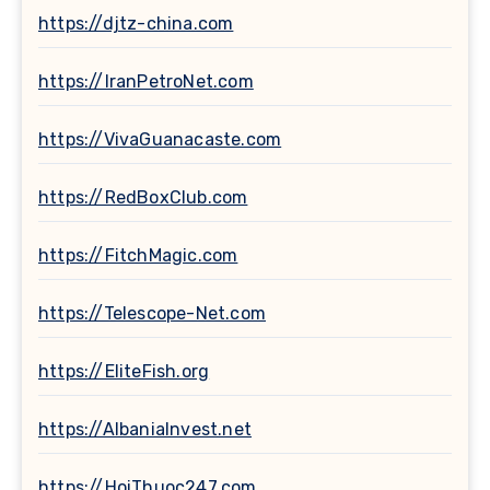
https://djtz-china.com
https://IranPetroNet.com
https://VivaGuanacaste.com
https://RedBoxClub.com
https://FitchMagic.com
https://Telescope-Net.com
https://EliteFish.org
https://AlbaniaInvest.net
https://HoiThuoc247.com