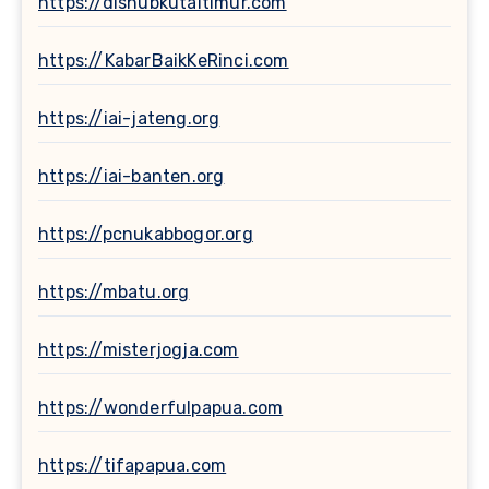
https://dishubkutaitimur.com
https://KabarBaikKeRinci.com
https://iai-jateng.org
https://iai-banten.org
https://pcnukabbogor.org
https://mbatu.org
https://misterjogja.com
https://wonderfulpapua.com
https://tifapapua.com