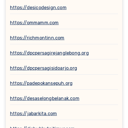
https://desicodesign.com
https://ommamm.com
https://richmontinn.com
https://dpcpersagirejanglebong.org
https://dpcpersagisidoarjo.org
https://padepokansepuh.org
https://desaselongbelanak.com
https://jabarkita.com