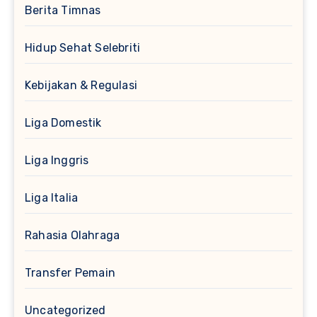
Berita Timnas
Hidup Sehat Selebriti
Kebijakan & Regulasi
Liga Domestik
Liga Inggris
Liga Italia
Rahasia Olahraga
Transfer Pemain
Uncategorized