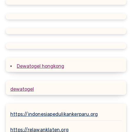
Dewatogel hongkong
dewatogel
https://indonesiapedulikankerparu.org
https://relawanklaten.org