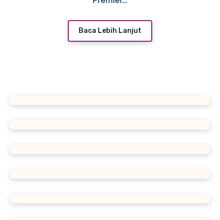
Baca Lebih Lanjut