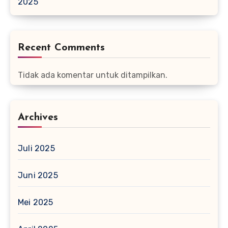
2025
Recent Comments
Tidak ada komentar untuk ditampilkan.
Archives
Juli 2025
Juni 2025
Mei 2025