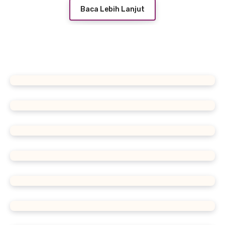
Baca Lebih Lanjut