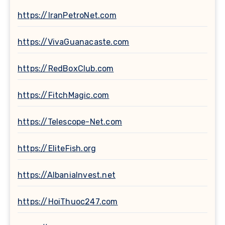
https://IranPetroNet.com
https://VivaGuanacaste.com
https://RedBoxClub.com
https://FitchMagic.com
https://Telescope-Net.com
https://EliteFish.org
https://AlbaniaInvest.net
https://HoiThuoc247.com