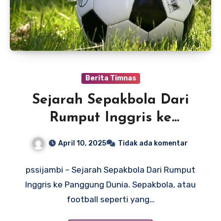
Berita Timnas
Sejarah Sepakbola Dari
Rumput Inggris ke
Panggung Dunia
April 10, 2025
Tidak ada komentar
pssijambi – Sejarah Sepakbola Dari Rumput
Inggris ke Panggung Dunia. Sepakbola, atau
football seperti yang…