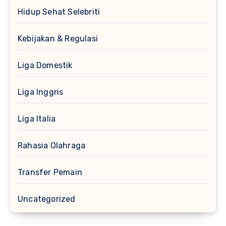
Hidup Sehat Selebriti
Kebijakan & Regulasi
Liga Domestik
Liga Inggris
Liga Italia
Rahasia Olahraga
Transfer Pemain
Uncategorized