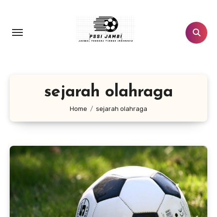
Lewati
ke
konten
sejarah olahraga
Home
sejarah olahraga