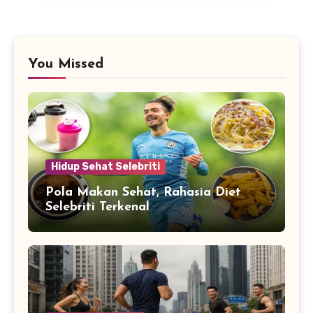
You Missed
Hidup Sehat Selebriti
Pola Makan Sehat, Rahasia Diet
Selebriti Terkenal