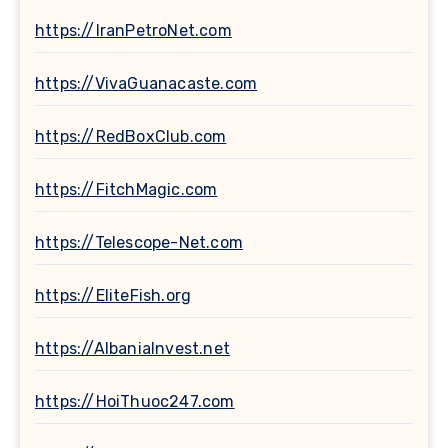
https://IranPetroNet.com
https://VivaGuanacaste.com
https://RedBoxClub.com
https://FitchMagic.com
https://Telescope-Net.com
https://EliteFish.org
https://AlbaniaInvest.net
https://HoiThuoc247.com