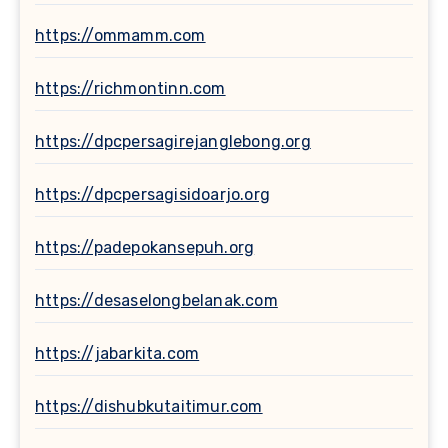
https://ommamm.com
https://richmontinn.com
https://dpcpersagirejanglebong.org
https://dpcpersagisidoarjo.org
https://padepokansepuh.org
https://desaselongbelanak.com
https://jabarkita.com
https://dishubkutaitimur.com