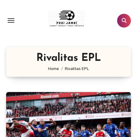
Lewati
ke
konten
Rivalitas EPL
Home
Rivalitas EPL