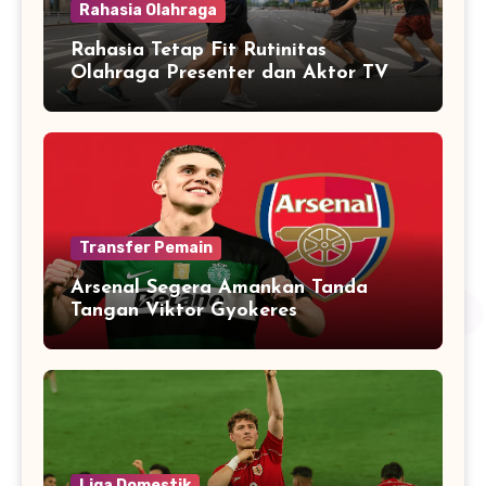
Rahasia Olahraga
Rahasia Tetap Fit Rutinitas
Olahraga Presenter dan Aktor TV
Transfer Pemain
Arsenal Segera Amankan Tanda
Tangan Viktor Gyokeres
Liga Domestik