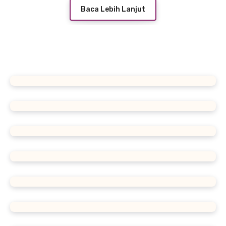
Baca Lebih Lanjut