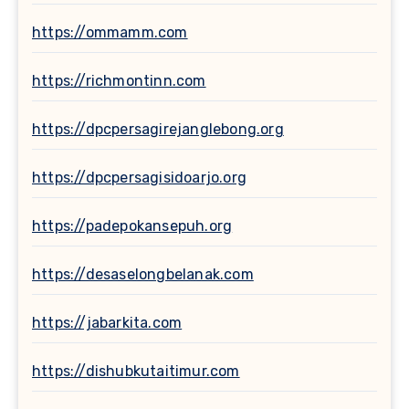
https://ommamm.com
https://richmontinn.com
https://dpcpersagirejanglebong.org
https://dpcpersagisidoarjo.org
https://padepokansepuh.org
https://desaselongbelanak.com
https://jabarkita.com
https://dishubkutaitimur.com