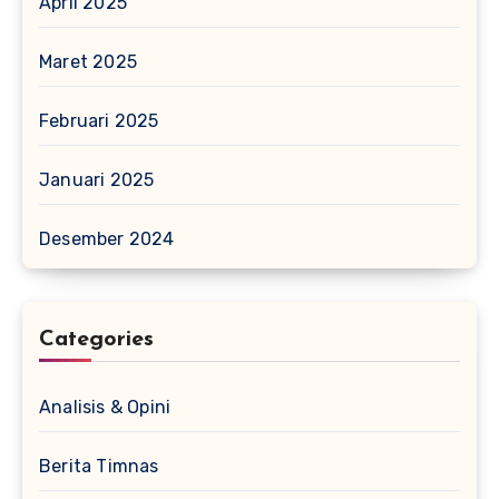
April 2025
Maret 2025
Februari 2025
Januari 2025
Desember 2024
Categories
Analisis & Opini
Berita Timnas