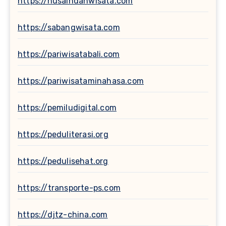
https://nusaindahwisata.com
https://sabangwisata.com
https://pariwisatabali.com
https://pariwisataminahasa.com
https://pemiludigital.com
https://peduliterasi.org
https://pedulisehat.org
https://transporte-ps.com
https://djtz-china.com