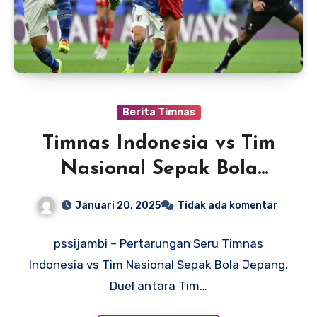
Berita Timnas
Timnas Indonesia vs Tim
Nasional Sepak Bola
Jepang
Januari 20, 2025
Tidak ada komentar
pssijambi – Pertarungan Seru Timnas
Indonesia vs Tim Nasional Sepak Bola Jepang.
Duel antara Tim…