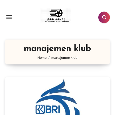
Lewati
ke
konten
manajemen klub
Home
manajemen klub