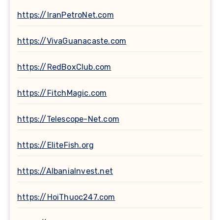
https://IranPetroNet.com
https://VivaGuanacaste.com
https://RedBoxClub.com
https://FitchMagic.com
https://Telescope-Net.com
https://EliteFish.org
https://AlbaniaInvest.net
https://HoiThuoc247.com