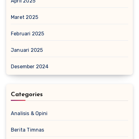
April 2025
Maret 2025
Februari 2025
Januari 2025
Desember 2024
Categories
Analisis & Opini
Berita Timnas