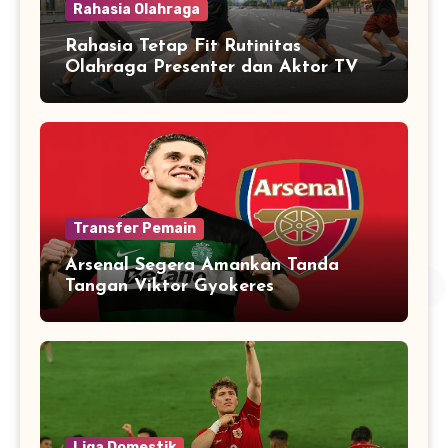
Rahasia Olahraga
Rahasia Tetap Fit Rutinitas
Olahraga Presenter dan Aktor TV
Transfer Pemain
Arsenal Segera Amankan Tanda
Tangan Viktor Gyokeres
Liga Domestik