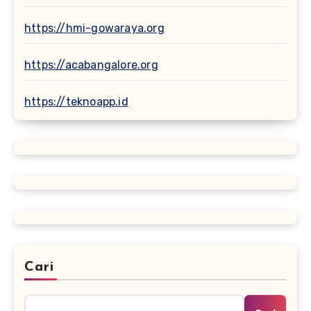
https://hmi-gowaraya.org
https://acabangalore.org
https://teknoapp.id
Cari