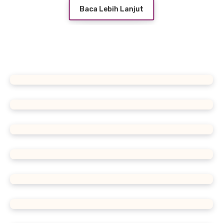
Baca Lebih Lanjut