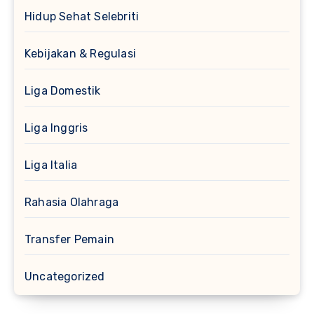
Hidup Sehat Selebriti
Kebijakan & Regulasi
Liga Domestik
Liga Inggris
Liga Italia
Rahasia Olahraga
Transfer Pemain
Uncategorized