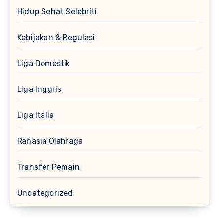
Hidup Sehat Selebriti
Kebijakan & Regulasi
Liga Domestik
Liga Inggris
Liga Italia
Rahasia Olahraga
Transfer Pemain
Uncategorized