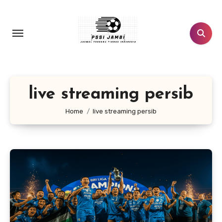
Lewati
ke
konten
live streaming persib
Home
live streaming persib