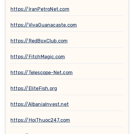
https://IranPetroNet.com
https://VivaGuanacaste.com
https://RedBoxClub.com
https://FitchMagic.com
https://Telescope-Net.com
https://EliteFish.org
https://AlbaniaInvest.net
https://HoiThuoc247.com