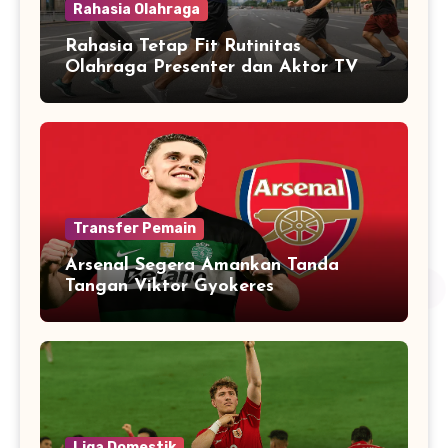
Rahasia Olahraga
Rahasia Tetap Fit Rutinitas
Olahraga Presenter dan Aktor TV
Transfer Pemain
Arsenal Segera Amankan Tanda
Tangan Viktor Gyokeres
Liga Domestik