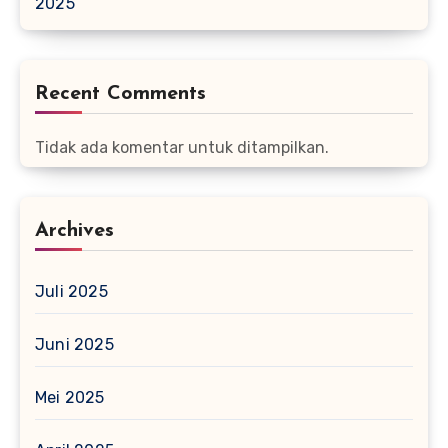
2025
Recent Comments
Tidak ada komentar untuk ditampilkan.
Archives
Juli 2025
Juni 2025
Mei 2025