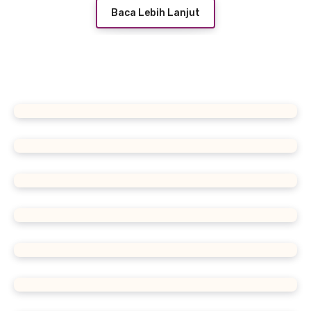
Baca Lebih Lanjut