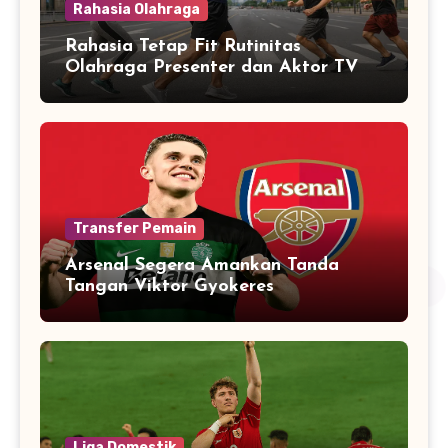
Rahasia Olahraga
Rahasia Tetap Fit Rutinitas
Olahraga Presenter dan Aktor TV
Transfer Pemain
Arsenal Segera Amankan Tanda
Tangan Viktor Gyokeres
Liga Domestik