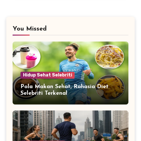
You Missed
Hidup Sehat Selebriti
Pola Makan Sehat, Rahasia Diet
Selebriti Terkenal