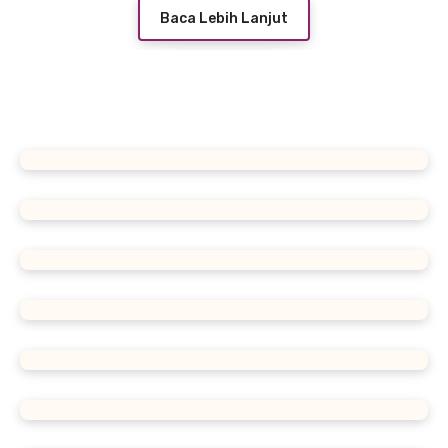
Baca Lebih Lanjut