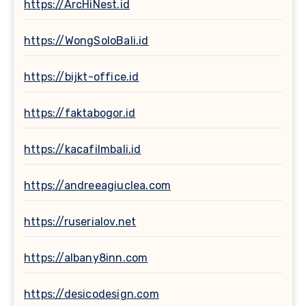
https://ArcHiNest.id
https://WongSoloBali.id
https://bijkt-office.id
https://faktabogor.id
https://kacafilmbali.id
https://andreeagiuclea.com
https://ruserialov.net
https://albany8inn.com
https://desicodesign.com