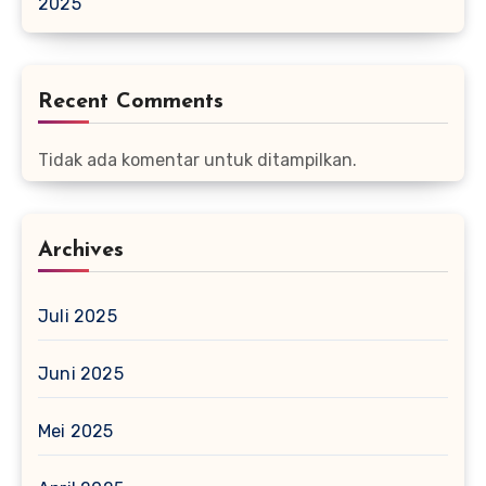
2025
Recent Comments
Tidak ada komentar untuk ditampilkan.
Archives
Juli 2025
Juni 2025
Mei 2025