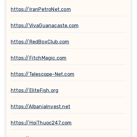
https://IranPetroNet.com
https://VivaGuanacaste.com
https://RedBoxClub.com
https://FitchMagic.com
https://Telescope-Net.com
https://EliteFish.org
https://AlbaniaInvest.net
https://HoiThuoc247.com