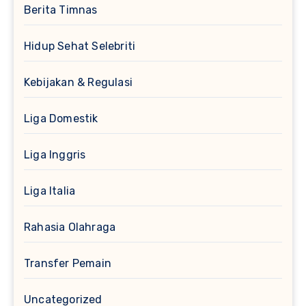
Berita Timnas
Hidup Sehat Selebriti
Kebijakan & Regulasi
Liga Domestik
Liga Inggris
Liga Italia
Rahasia Olahraga
Transfer Pemain
Uncategorized