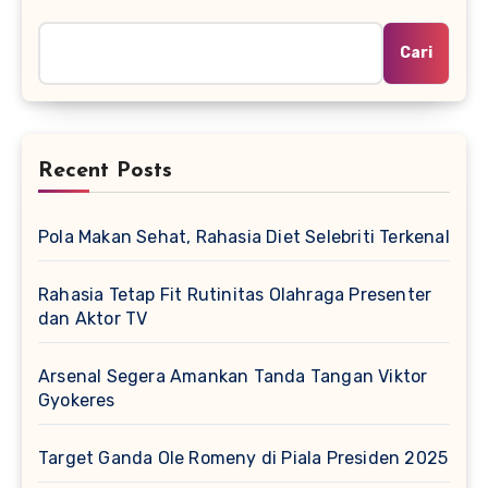
Cari
Recent Posts
Pola Makan Sehat, Rahasia Diet Selebriti Terkenal
Rahasia Tetap Fit Rutinitas Olahraga Presenter
dan Aktor TV
Arsenal Segera Amankan Tanda Tangan Viktor
Gyokeres
Target Ganda Ole Romeny di Piala Presiden 2025