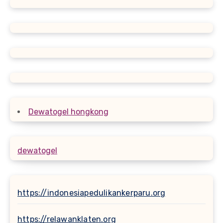
Dewatogel hongkong
dewatogel
https://indonesiapedulikankerparu.org
https://relawanklaten.org