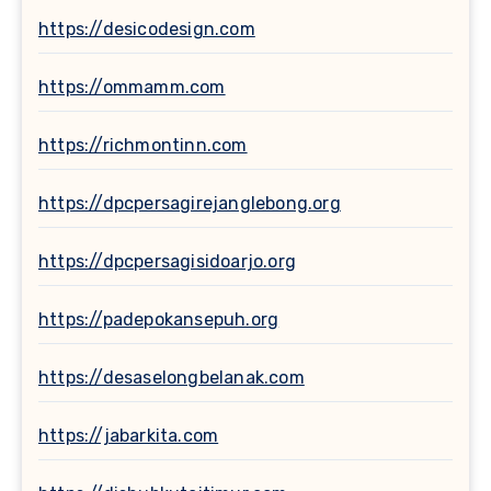
https://desicodesign.com
https://ommamm.com
https://richmontinn.com
https://dpcpersagirejanglebong.org
https://dpcpersagisidoarjo.org
https://padepokansepuh.org
https://desaselongbelanak.com
https://jabarkita.com