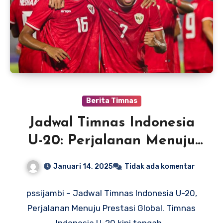
Berita Timnas
Jadwal Timnas Indonesia
U-20: Perjalanan Menuju
Prestasi Global
Januari 14, 2025
Tidak ada komentar
pssijambi – Jadwal Timnas Indonesia U-20,
Perjalanan Menuju Prestasi Global. Timnas
Indonesia U-20 kini tengah…