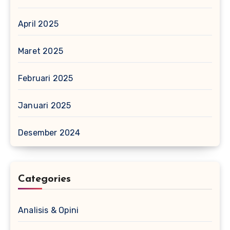
April 2025
Maret 2025
Februari 2025
Januari 2025
Desember 2024
Categories
Analisis & Opini