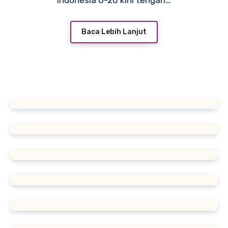
Baca Lebih Lanjut