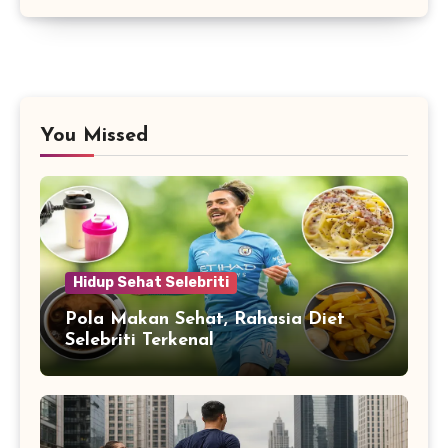
You Missed
Hidup Sehat Selebriti
Pola Makan Sehat, Rahasia Diet
Selebriti Terkenal