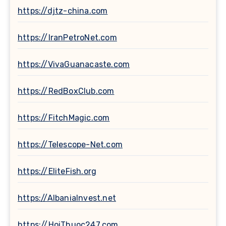
https://djtz-china.com
https://IranPetroNet.com
https://VivaGuanacaste.com
https://RedBoxClub.com
https://FitchMagic.com
https://Telescope-Net.com
https://EliteFish.org
https://AlbaniaInvest.net
https://HoiThuoc247.com