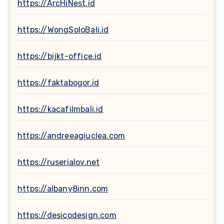
https://ArcHiNest.id
https://WongSoloBali.id
https://bijkt-office.id
https://faktabogor.id
https://kacafilmbali.id
https://andreeagiuclea.com
https://ruserialov.net
https://albany8inn.com
https://desicodesign.com