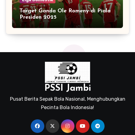
Target Ganda Ole Romeny di Piala
Presiden 2025
PSSI Jambi
Pusat Berita Sepak Bola Nasional, Menghubungkan
Pecinta Bola Indonesia!