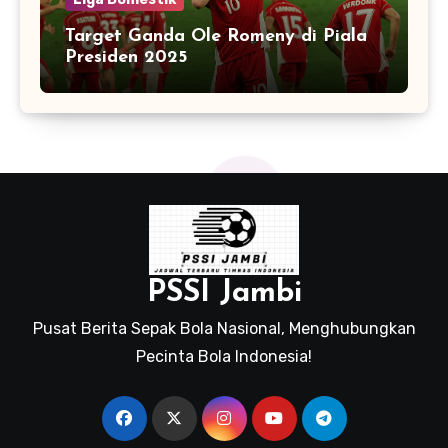
Target Ganda Ole Romeny di Piala
Presiden 2025
PSSI Jambi
Pusat Berita Sepak Bola Nasional, Menghubungkan
Pecinta Bola Indonesia!