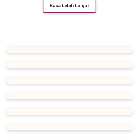
Baca Lebih Lanjut