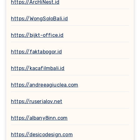
https://ArcHiNest.id
https://WongSoloBali.id
https://bijkt-office.id
https://faktabogor.id
https://kacafilmbali.id
https://andreeagiuclea.com
https://ruserialov.net
https://albany8inn.com
https://desicodesign.com