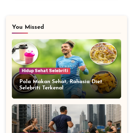
You Missed
Hidup Sehat Selebriti
Pola Makan Sehat, Rahasia Diet
Selebriti Terkenal