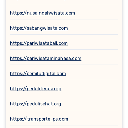
https://nusaindahwisata.com
https://sabangwisata.com
https://pariwisatabali.com
https://pariwisataminahasa.com
https://pemiludigital.com
https://peduliterasi.org
https://pedulisehat.org
https://transporte-ps.com