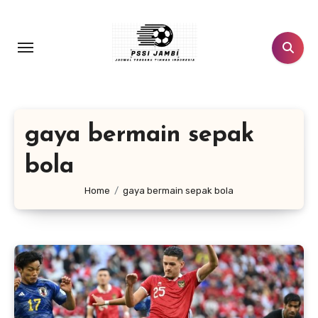
Lewati
ke
konten
gaya bermain sepak
bola
Home
gaya bermain sepak bola