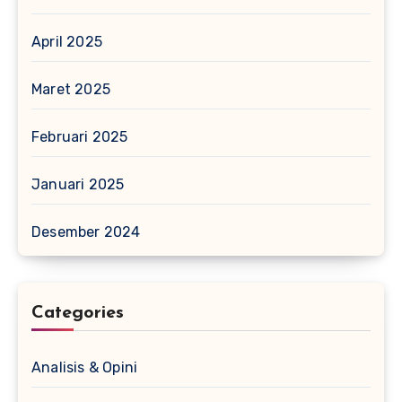
April 2025
Maret 2025
Februari 2025
Januari 2025
Desember 2024
Categories
Analisis & Opini