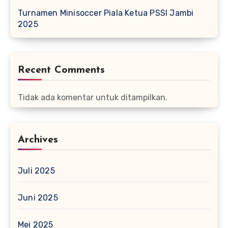
Turnamen Minisoccer Piala Ketua PSSI Jambi
2025
Recent Comments
Tidak ada komentar untuk ditampilkan.
Archives
Juli 2025
Juni 2025
Mei 2025