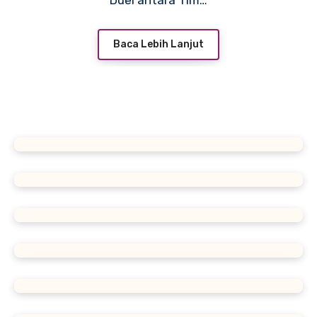
Baca Lebih Lanjut