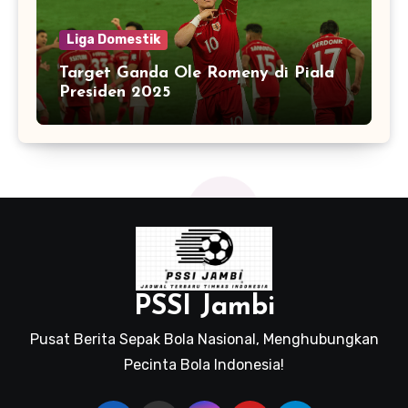
Liga Domestik
Target Ganda Ole Romeny di Piala
Presiden 2025
PSSI Jambi
Pusat Berita Sepak Bola Nasional, Menghubungkan
Pecinta Bola Indonesia!