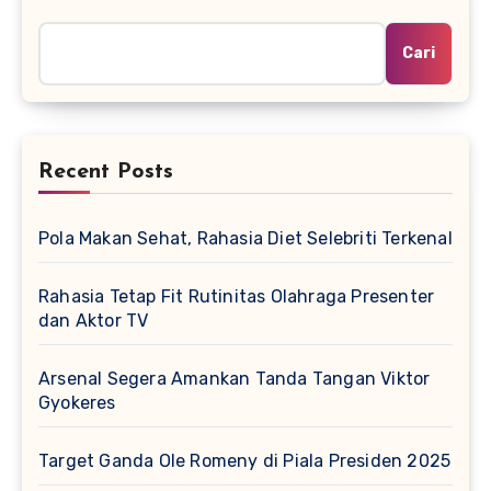
Cari
Recent Posts
Pola Makan Sehat, Rahasia Diet Selebriti Terkenal
Rahasia Tetap Fit Rutinitas Olahraga Presenter
dan Aktor TV
Arsenal Segera Amankan Tanda Tangan Viktor
Gyokeres
Target Ganda Ole Romeny di Piala Presiden 2025