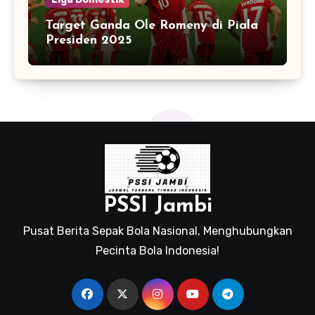
Target Ganda Ole Romeny di Piala
Presiden 2025
PSSI Jambi
Pusat Berita Sepak Bola Nasional, Menghubungkan
Pecinta Bola Indonesia!