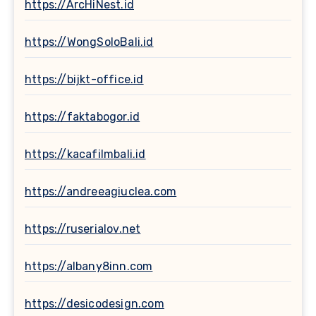
https://ArcHiNest.id
https://WongSoloBali.id
https://bijkt-office.id
https://faktabogor.id
https://kacafilmbali.id
https://andreeagiuclea.com
https://ruserialov.net
https://albany8inn.com
https://desicodesign.com