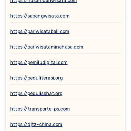
https://nusaindahwisata.com
https://sabangwisata.com
https://pariwisatabali.com
https://pariwisataminahasa.com
https://pemiludigital.com
https://peduliterasi.org
https://pedulisehat.org
https://transporte-ps.com
https://djtz-china.com