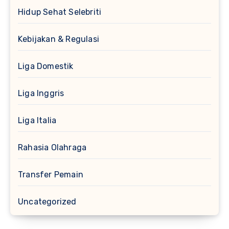
Hidup Sehat Selebriti
Kebijakan & Regulasi
Liga Domestik
Liga Inggris
Liga Italia
Rahasia Olahraga
Transfer Pemain
Uncategorized