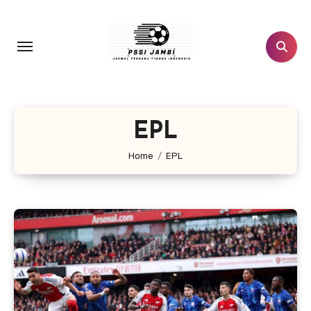
Lewati
ke
konten
EPL
Home
EPL