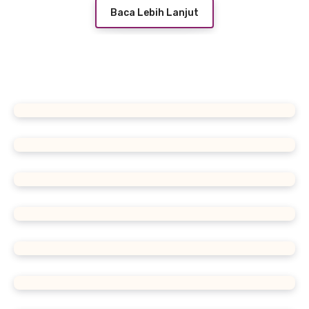
Baca Lebih Lanjut