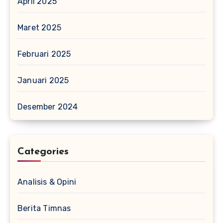
April 2025
Maret 2025
Februari 2025
Januari 2025
Desember 2024
Categories
Analisis & Opini
Berita Timnas