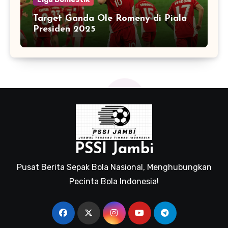
Target Ganda Ole Romeny di Piala
Presiden 2025
PSSI Jambi
Pusat Berita Sepak Bola Nasional, Menghubungkan
Pecinta Bola Indonesia!