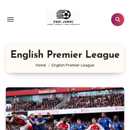
Lewati
ke
konten
English Premier League
Home
English Premier League