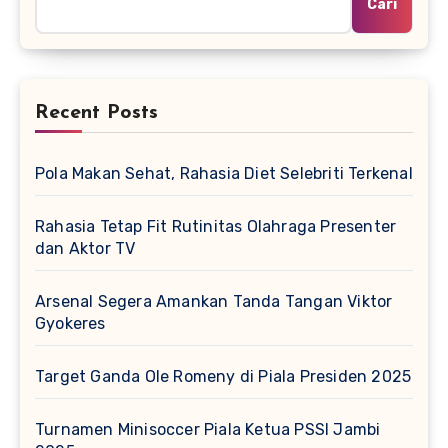
Cari
Recent Posts
Pola Makan Sehat, Rahasia Diet Selebriti Terkenal
Rahasia Tetap Fit Rutinitas Olahraga Presenter
dan Aktor TV
Arsenal Segera Amankan Tanda Tangan Viktor
Gyokeres
Target Ganda Ole Romeny di Piala Presiden 2025
Turnamen Minisoccer Piala Ketua PSSI Jambi