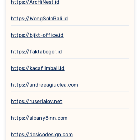
https://ArcHiNest.id
https://WongSoloBali.id
https://bijkt-office.id
https://faktabogor.id
https://kacafilmbali.id
https://andreeagiuclea.com
https://ruserialov.net
https://albany8inn.com
https://desicodesign.com