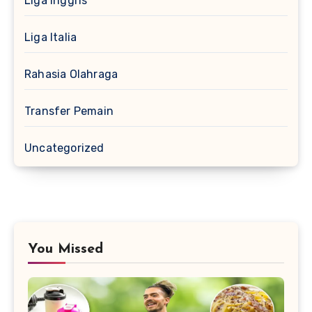
Liga Inggris
Liga Italia
Rahasia Olahraga
Transfer Pemain
Uncategorized
You Missed