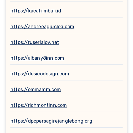
https://kacafilmbali.id
https://andreeagiuclea.com
https://ruserialov.net
https://albany8inn.com
https://desicodesign.com
https://ommamm.com
https://richmontinn.com
https://dpcpersagirejanglebong.org