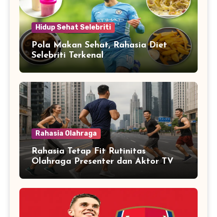
Hidup Sehat Selebriti
Pola Makan Sehat, Rahasia Diet
Selebriti Terkenal
Rahasia Olahraga
Rahasia Tetap Fit Rutinitas
Olahraga Presenter dan Aktor TV