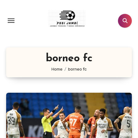
Lewati
ke
konten
borneo fc
Home
borneo fc