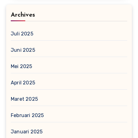
Archives
Juli 2025
Juni 2025
Mei 2025
April 2025
Maret 2025
Februari 2025
Januari 2025