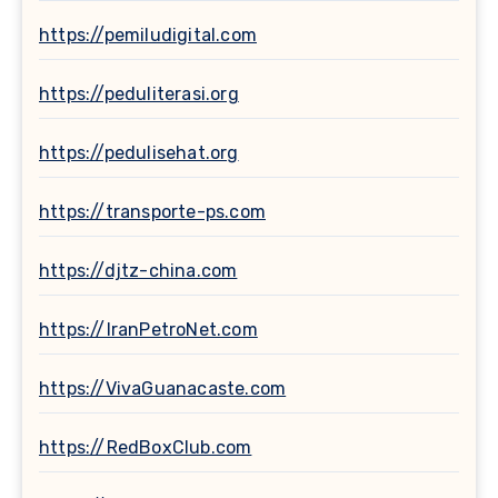
https://pemiludigital.com
https://peduliterasi.org
https://pedulisehat.org
https://transporte-ps.com
https://djtz-china.com
https://IranPetroNet.com
https://VivaGuanacaste.com
https://RedBoxClub.com