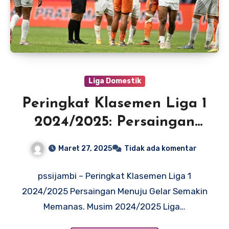
Liga Domestik
Peringkat Klasemen Liga 1
2024/2025: Persaingan
Menuju Gelar Semakin
Maret 27, 2025
Tidak ada komentar
Memanas
pssijambi – Peringkat Klasemen Liga 1
2024/2025 Persaingan Menuju Gelar Semakin
Memanas. Musim 2024/2025 Liga…