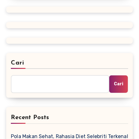
Cari
Cari
Recent Posts
Pola Makan Sehat, Rahasia Diet Selebriti Terkenal