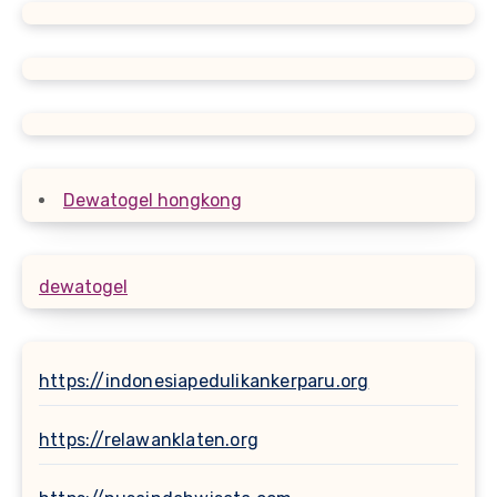
Dewatogel hongkong
dewatogel
https://indonesiapedulikankerparu.org
https://relawanklaten.org