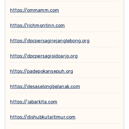
https://ommamm.com
https://richmontinn.com
https://dpcpersagirejanglebong.org
https://dpcpersagisidoarjo.org
https://padepokansepuh.org
https://desaselongbelanak.com
https://jabarkita.com
https://dishubkutaitimur.com