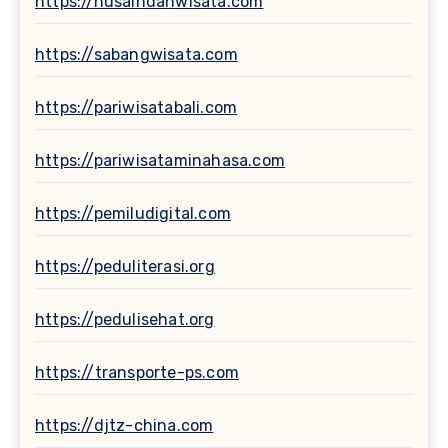
https://nusaindahwisata.com
https://sabangwisata.com
https://pariwisatabali.com
https://pariwisataminahasa.com
https://pemiludigital.com
https://peduliterasi.org
https://pedulisehat.org
https://transporte-ps.com
https://djtz-china.com