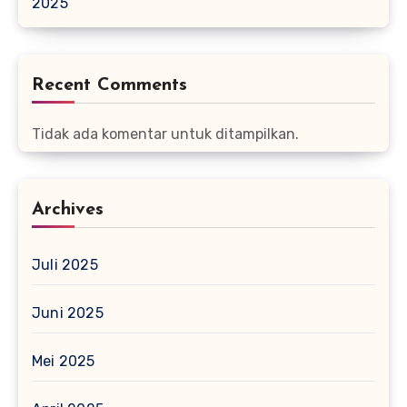
2025
Recent Comments
Tidak ada komentar untuk ditampilkan.
Archives
Juli 2025
Juni 2025
Mei 2025