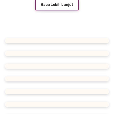
Baca Lebih Lanjut