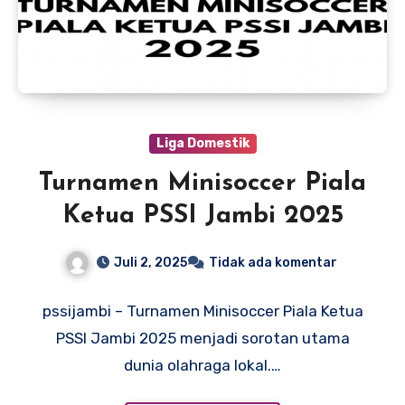
Liga Domestik
Turnamen Minisoccer Piala
Ketua PSSI Jambi 2025
Juli 2, 2025
Tidak ada komentar
pssijambi – Turnamen Minisoccer Piala Ketua
PSSI Jambi 2025 menjadi sorotan utama
dunia olahraga lokal.…