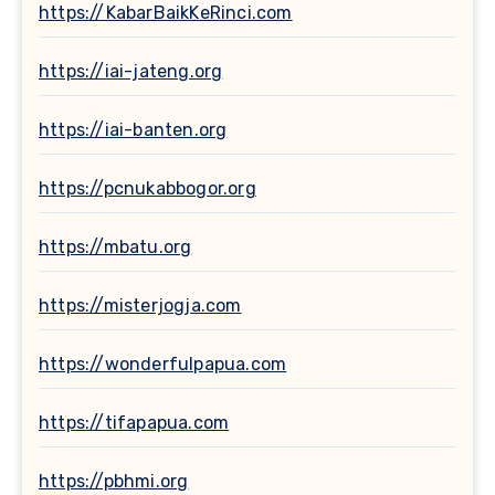
https://KabarBaikKeRinci.com
https://iai-jateng.org
https://iai-banten.org
https://pcnukabbogor.org
https://mbatu.org
https://misterjogja.com
https://wonderfulpapua.com
https://tifapapua.com
https://pbhmi.org