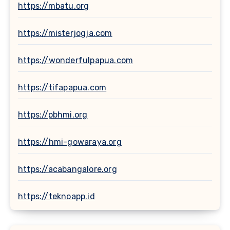
https://mbatu.org
https://misterjogja.com
https://wonderfulpapua.com
https://tifapapua.com
https://pbhmi.org
https://hmi-gowaraya.org
https://acabangalore.org
https://teknoapp.id