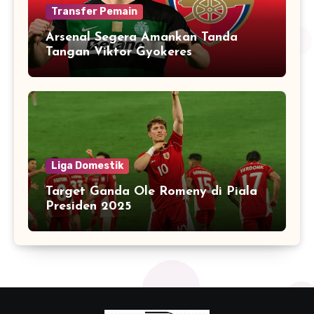
Transfer Pemain
Arsenal Segera Amankan Tanda
Tangan Viktor Gyokeres
Liga Domestik
Target Ganda Ole Romeny di Piala
Presiden 2025