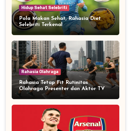
Hidup Sehat Selebriti
Pola Makan Sehat, Rahasia Diet
Selebriti Terkenal
Rahasia Olahraga
Rahasia Tetap Fit Rutinitas
Olahraga Presenter dan Aktor TV