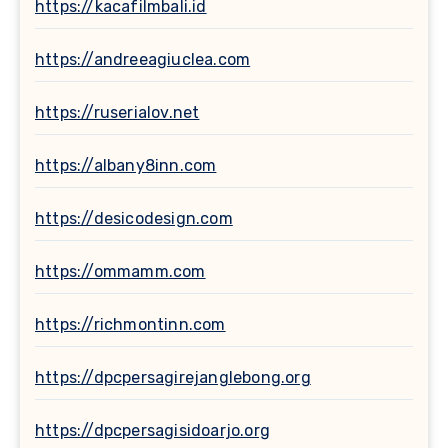
https://kacafilmbali.id
https://andreeagiuclea.com
https://ruserialov.net
https://albany8inn.com
https://desicodesign.com
https://ommamm.com
https://richmontinn.com
https://dpcpersagirejanglebong.org
https://dpcpersagisidoarjo.org