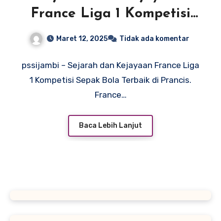
France Liga 1 Kompetisi
Sepak Bola Terbaik di
Maret 12, 2025
Tidak ada komentar
Prancis
pssijambi – Sejarah dan Kejayaan France Liga
1 Kompetisi Sepak Bola Terbaik di Prancis.
France…
Baca Lebih Lanjut