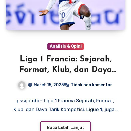
Analisis & Opini
Liga 1 Francia: Sejarah,
Format, Klub, dan Daya
Tarik Kompetisi
Maret 15, 2025
Tidak ada komentar
pssijambi – Liga 1 Francia Sejarah, Format,
Klub, dan Daya Tarik Kompetisi. Ligue 1, juga…
Baca Lebih Lanjut