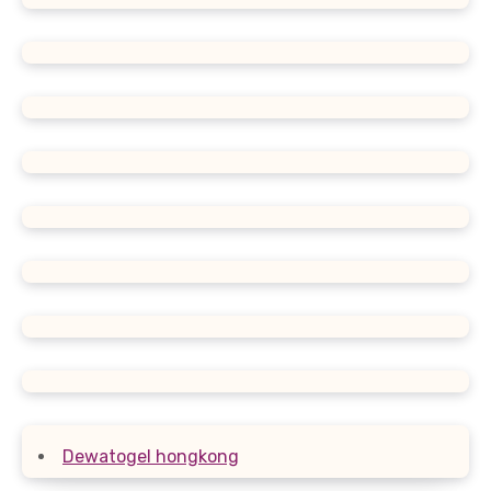
Dewatogel hongkong