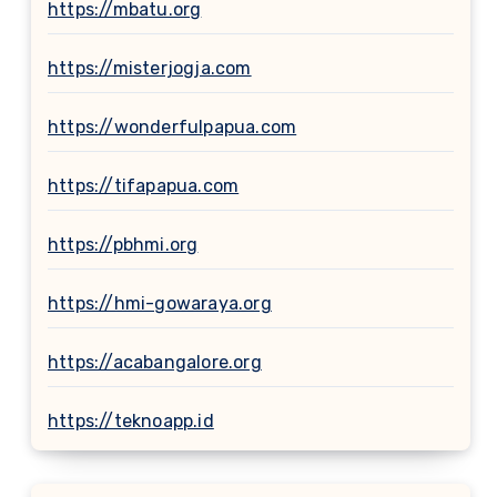
https://mbatu.org
https://misterjogja.com
https://wonderfulpapua.com
https://tifapapua.com
https://pbhmi.org
https://hmi-gowaraya.org
https://acabangalore.org
https://teknoapp.id