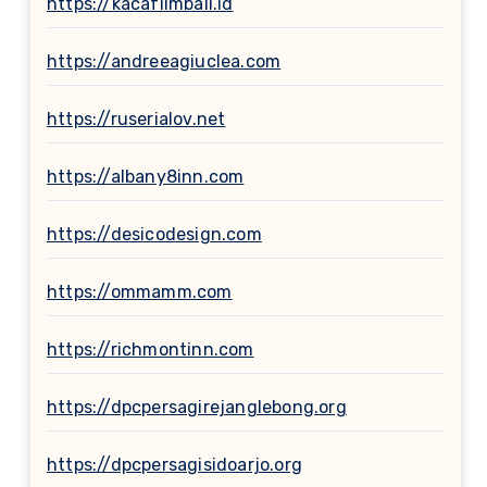
https://kacafilmbali.id
https://andreeagiuclea.com
https://ruserialov.net
https://albany8inn.com
https://desicodesign.com
https://ommamm.com
https://richmontinn.com
https://dpcpersagirejanglebong.org
https://dpcpersagisidoarjo.org