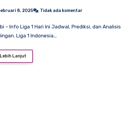
tandingan
ebruari 8, 2025
Tidak ada komentar
i – Info Liga 1 Hari Ini Jadwal, Prediksi, dan Analisis
ingan. Liga 1 Indonesia…
Lebih Lanjut